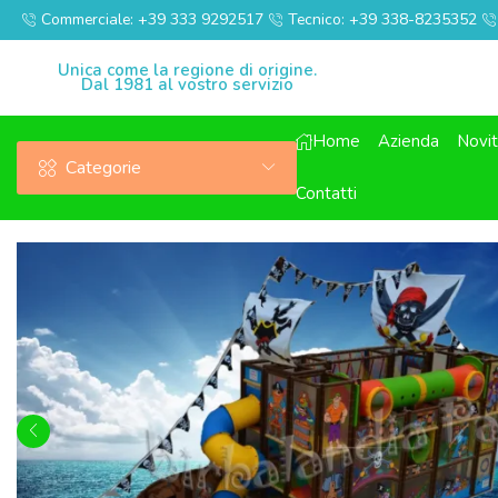
Commerciale: +39 333 9292517
Tecnico: +39 338-8235352
Unica come la regione di origine.
Dal 1981 al vostro servizio
Home
Azienda
Novi
Categorie
Contatti