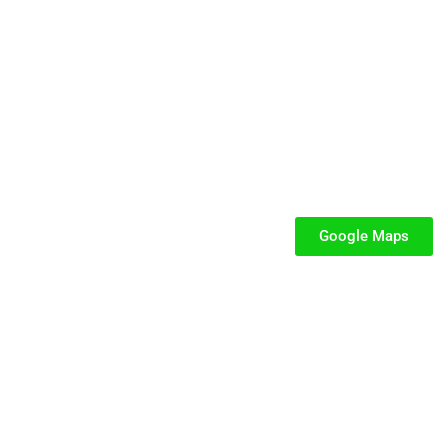
ficata e dedicata a parchi gioco, ludoteche, villaggi turistici ed
SEGUICI
iabili per Bambini
iabili
Google Maps
iabili
fiabili per bambini
fiabile usato
iabili usati
stici