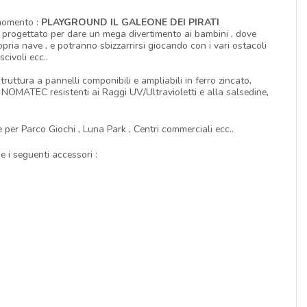
 momento :
PLAYGROUND IL GALEONE DEI PIRATI
 progettato per dare un mega divertimento ai bambini , dove
ria nave , e potranno sbizzarrirsi giocando con i vari ostacoli
civoli ecc..
truttura a pannelli componibili e ampliabili in ferro zincato,
a NOMATEC resistenti ai Raggi UV/Ultravioletti e alla salsedine,
e per Parco Giochi , Luna Park , Centri commerciali ecc..
e i seguenti accessori :