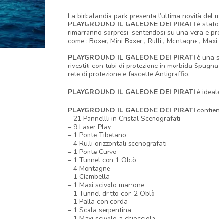
La birbalandia park presenta l’ultima novità del
PLAYGROUND IL
GALEONE DEI PIRATI
è stato
rimarranno sorpresi sentendosi su una vera e prop
come : Boxer, Mini Boxer , Rulli , Montagne , Maxi s
PLAYGROUND IL GALEONE DEI PIRATI
è una s
rivestiti con tubi di protezione in morbida Spugn
rete di protezione e fascette Antigraffio.
PLAYGROUND IL GALEONE DEI PIRATI
è ideal
PLAYGROUND IL GALEONE DEI PIRATI
contien
– 21 Pannellli in Cristal Scenografati
– 9 Laser Play
– 1 Ponte Tibetano
– 4 Rulli orizzontali scenografati
– 1 Ponte Curvo
– 1 Tunnel con 1 Oblò
– 4 Montagne
– 1 Ciambella
– 1 Maxi scivolo marrone
– 1 Tunnel dritto con 2 Oblò
– 1 Palla con corda
– 1 Scala serpentina
– 1 Maxi scivolo a chiocciola