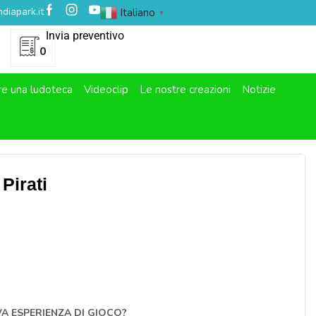
diapark.it
Italiano
▼
Invia preventivo
0
re una ludoteca
Videoclip
Le nostre creazioni
Notizie
Pirati
VA ESPERIENZA DI GIOCO?