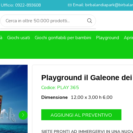
Email: birbalandiapark@birbalan
Ufficio: 0922-893608
tà
Giochi usati
Giochi gonfiabili per bambini
Playground
Apri
Playground il Galeone dei 
SKU:
Codice: PLAY 365
Dimensione
12,00 x 3,00 h 6,00
AGGIUNGI AL PREVENTIVO
SIETE PRONTI AD IMMERGERVI IN UNA NUO