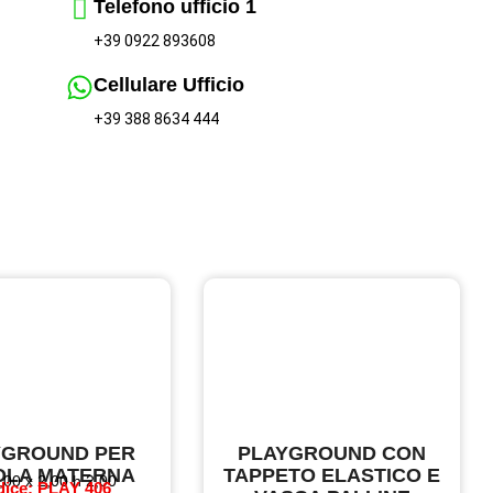
Telefono ufficio 1
+39 0922 893608
Cellulare Ufficio
+39 388 8634 444
YGROUND PER
PLAYGROUND CON
OLA MATERNA
TAPPETO ELASTICO E
,00 x 2,00 h 2,00
ice: PLAY 406