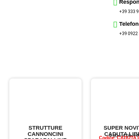
Respon
+39 333 9
Telefon
+39 0922
STRUTTURE
SUPER NOVI
CANNONCINI
CADUTA LI
4,00 x 4,00 h 4
Codice: CADUTA 