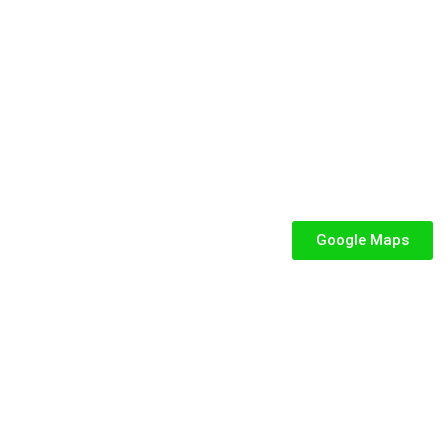
e dedicata a parchi gioco, ludoteche, villaggi turistici ed eventi.
SEGUICI
iabili per Bambini
abili
Google Maps
iabili
iabili per bambini
fiabile usato
abili usati
stici