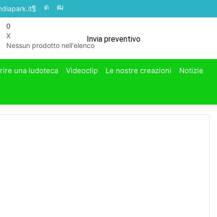
diapark.it
0
X
Invia preventivo
Nessun prodotto nell'elenco
rire una ludoteca
Videoclip
Le nostre creazioni
Notizie