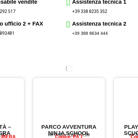
sabile vendite
Assistenza tecnica 1
+39 338 8235 352
292 517
o ufficio 2 + FAX
Assistenza tecnica 2
 893481
+39 388 8634 444
TÀ –
PARCO AVVENTURA
PLA
BERA
NINJA SCHOOL
SCU
,50
mt 6,30 x 3,20 h 3,10
mt 3
LIBERA
Codice: PA 1
Cod