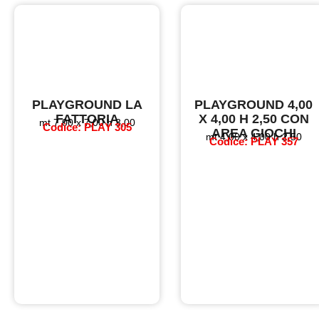
PLAYGROUND LA
PLAYGROUND 4,00
FATTORIA
X 4,00 H 2,50 CON
mt 7,00 x 7,00 h 3,00
Codice: PLAY 305
AREA GIOCHI
mt 4,00 x 4,00 h 2,50
Codice: PLAY 357