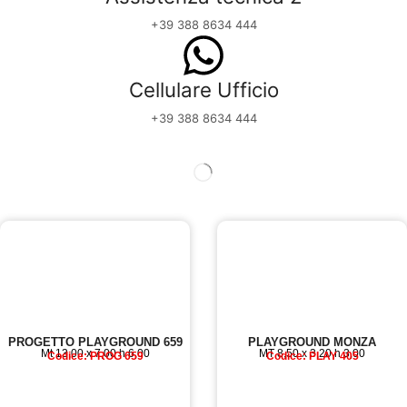
+39 388 8634 444
Cellulare Ufficio
+39 388 8634 444
PROGETTO PLAYGROUND 659
PLAYGROUND MONZA
Mt 13,00 x 7,00 h 6,00
MT 8,50 x 3,20 h 3,00
Codice: PROG 659
Codice: PLAY 405