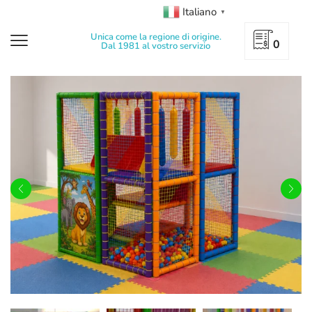
Italiano
▼
Unica come la regione di origine.
0
Dal 1981 al vostro servizio