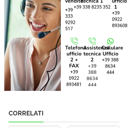
vendite
tecnica 1
ufficio
1
+39 338 8235 352
+39
+39
333
0922
9292
893608
517
Telefono
Assistenza
Cellulare
ufficio
tecnica
Ufficio
2 +
2
+39 388
FAX
+39
8634
+39
388
444
0922
8634
893481
444
CORRELATI