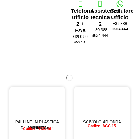
Telefono
Assistenza
Cellulare
ufficio
tecnica
Ufficio
2 +
2
+39 388
8634 444
FAX
+39 388
8634 444
+39 0922
893481
PALLINE IN PLASTICA
SCIVOLO AD ONDA
Codice: ACC 15
MORBIDA
Dimensioni: 70 mm
Codice: ACC 46