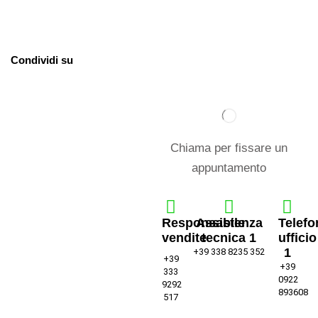
Condividi su
Chiama per fissare un
appuntamento
Responsabile
Assistenza
Telefo
vendite
tecnica 1
ufficio
1
+39 338 8235 352
+39
+39
333
0922
9292
893608
517