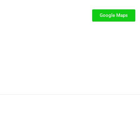
iabili per Bambini
iabili
Google Maps
iabili
fiabili per bambini
fiabile usato
iabili usati
stici
stici per bambini
P.IVA: 02287390849
Privacy e Cookie Policy