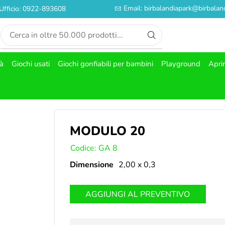
Email: birbalandiapark@birbaland
Ufficio: 0922-893608
tà
Giochi usati
Giochi gonfiabili per bambini
Playground
Apri
MODULO 20
SKU:
Codice: GA 8
Dimensione
2,00 x 0,3
AGGIUNGI AL PREVENTIVO