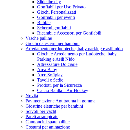
Slide the city
Gonfiabili per Uso Privato
Giochi Personalizzati
Gonfiabili per eventi
Bubble
Schermi gonfiabili
Ricambi e Accessori per Gonfiabili
Vasche palline
Giochi da esterni per bambini
Arredamento per ludoteche, baby parking e asili nido
Giochi e Arredamento per Ludoteche, baby
Parking e Asili Nido
Attrezzature Dolciarie
Area Baby
Aree Softplay
Tavoli e Sedie
Prodotti per la Sicurezza
Calcio Balilla – Air Hockey
Novità
Pavimentazione Antitrauma in gomma
Giostrine elettriche per bambini
Scivoli per yacht
Pareti arrampicate
Cannoncini sparapalline
Costumi per animazione