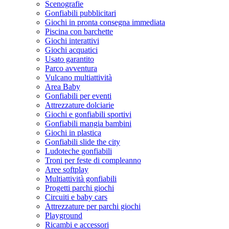
Scenografie
Gonfiabili pubblicitari
Giochi in pronta consegna immediata
Piscina con barchette
Giochi interattivi
Giochi acquatici
Usato garantito
Parco avventura
Vulcano multiattività
Area Baby
Gonfiabili per eventi
Attrezzature dolciarie
Giochi e gonfiabili sportivi
Gonfiabili mangia bambini
Giochi in plastica
Gonfiabili slide the city
Ludoteche gonfiabili
Troni per feste di compleanno
Aree softplay
Multiattività gonfiabili
Progetti parchi giochi
Circuiti e baby cars
Attrezzature per parchi giochi
Playground
Ricambi e accessori