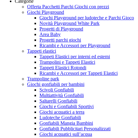
Categorie
Offerta Pacchetti Parchi Giochi con prezzi
Giochi Playground
Giochi Playground per ludoteche e Parchi Gioco
Novità Playground White Park
Progetti di Playground
Area Baby
Progetti parchi giochi
Ricambi e Accessori per Playground
Tappeti elastici
Tappeti Elastici per interni ed esterni
Trampolini e Tappeti Elastici
Tappeti Elastici Rotondi
Ricambi e Accessori per Tappeti Elastici
Trampoline park
Giochi gonfiabili per bambini
Scivoli Gonfiabili
Multiattività Gonfiabili
Saltarelli Gonfiabili
Giochi e Gonfiabili Sportivi
Giochi acquatici a terra
Ludoteche Gonfiabili
Gonfiabili Mangia Bambini
Gonfiabili Pubblicitari Personalizzati
Giochi acquatici sull’acqua