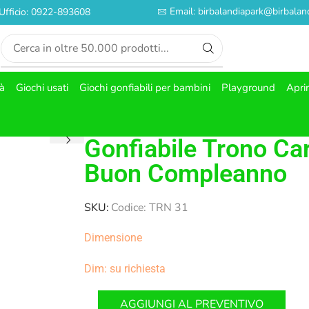
Email: birbalandiapark@birbaland
Ufficio: 0922-893608
tà
Giochi usati
Giochi gonfiabili per bambini
Playground
Apri
Gonfiabile Trono Ca
Buon Compleanno
SKU:
Codice: TRN 31
Dimensione
Dim: su richiesta
AGGIUNGI AL PREVENTIVO