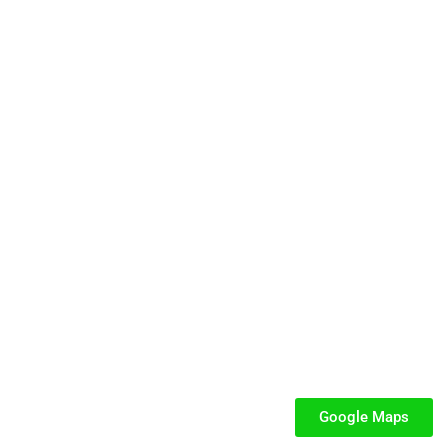
cata e dedicata a parchi gioco, ludoteche, villaggi turistici ed eventi.
SEGUICI
iabili per Bambini
iabili
Google Maps