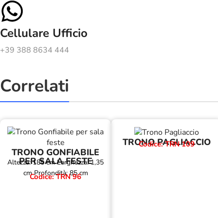
Cellulare Ufficio
+39 388 8634 444
Correlati
TRONO PAGLIACCIO
Codice: TRN 109
TRONO GONFIABILE
PER SALA FESTE
Altezza: 185 cm Larghezza: 1,35
cm Profondità: 85 cm
Codice: TRN 96