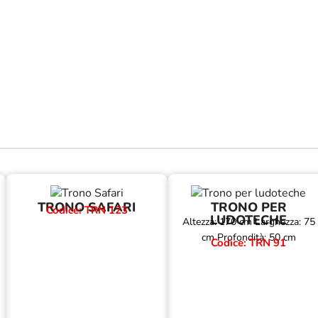
TRONO SAFARI
TRONO PER
Codice: TRN 123
LUDOTECHE
Altezza: 170 cm Larghezza: 75
cm Profondità: 50 cm
Codice: TRN 91