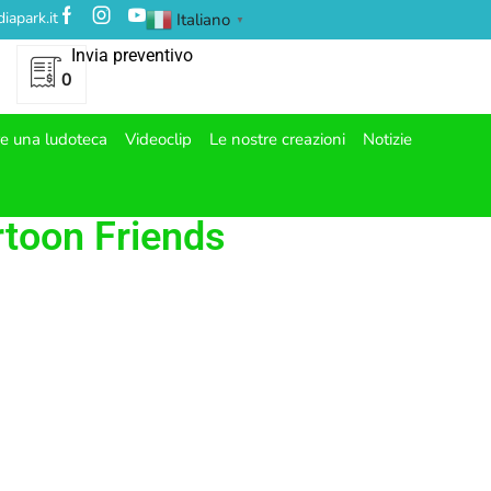
iapark.it
Italiano
▼
Invia preventivo
0
re una ludoteca
Videoclip
Le nostre creazioni
Notizie
rtoon Friends