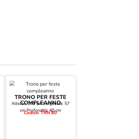
TRONO PER FESTE
COMPLEANNO
Altezza: 160 cm Larghezza: 57
cm Profondità: 40 cm
Codice: TRN 80