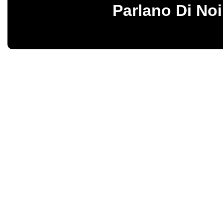
Parlano Di Noi
Birbalandia Park – Fabbrica italiana di giochi gonfiabili e gonfiabili pro
Vendita diretta di gonfiabili sicuri e resistenti, progettati per garantire