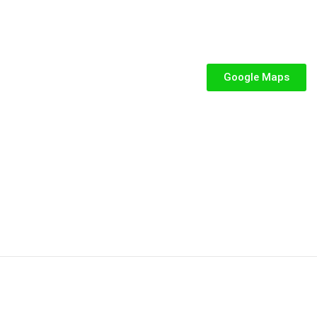
SEGUICI
iabili per Bambini
abili
Google Maps
iabili
iabili per bambini
fiabile usato
abili usati
stici
stici per bambini
P.IVA: 02287390849
Privacy e Cookie Policy