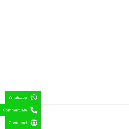
CONTATTI
CHI SIAMO
RESP. VENDITE | Tel: 333/9292517
Azienda
ASS. TECNICA: | Tel: 338/8235352
Le nostre creazioni
SEDE | Tel: (+39) 0922 893608
Notizie
SEDE | Tel: (+39) 0922 893481
Attrezzature per parco gi
EMAIL:
Contattaci
birbalandiapark@birbalandiapark.it
Whatsapp
Commerciale
Copyright © 2025 Birbalandia Park SRL
Contattaci