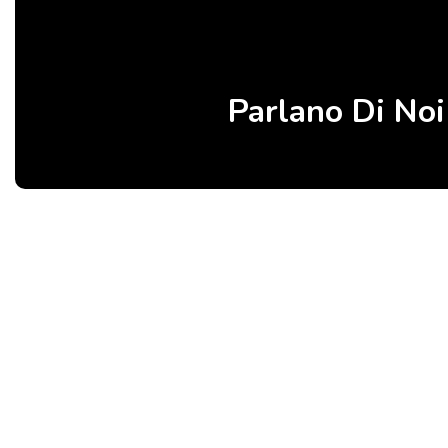
Parlano Di Noi
Birbalandia Park – Fabbrica italiana di giochi gonfiabili e gonfiabili