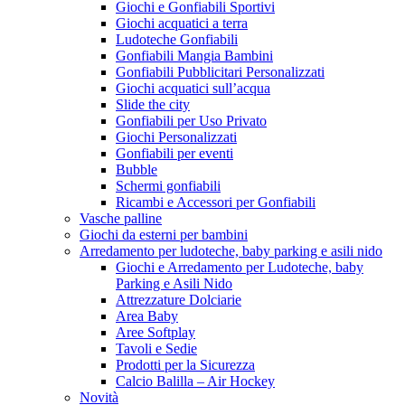
Giochi e Gonfiabili Sportivi
Giochi acquatici a terra
Ludoteche Gonfiabili
Gonfiabili Mangia Bambini
Gonfiabili Pubblicitari Personalizzati
Giochi acquatici sull’acqua
Slide the city
Gonfiabili per Uso Privato
Giochi Personalizzati
Gonfiabili per eventi
Bubble
Schermi gonfiabili
Ricambi e Accessori per Gonfiabili
Vasche palline
Giochi da esterni per bambini
Arredamento per ludoteche, baby parking e asili nido
Giochi e Arredamento per Ludoteche, baby
Parking e Asili Nido
Attrezzature Dolciarie
Area Baby
Aree Softplay
Tavoli e Sedie
Prodotti per la Sicurezza
Calcio Balilla – Air Hockey
Novità