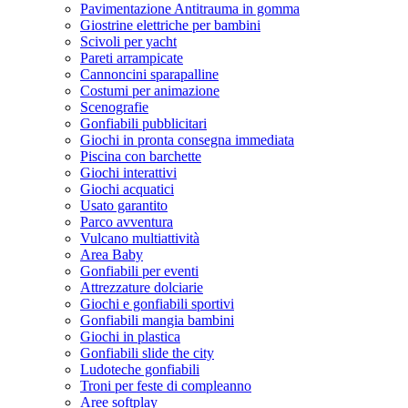
Pavimentazione Antitrauma in gomma
Giostrine elettriche per bambini
Scivoli per yacht
Pareti arrampicate
Cannoncini sparapalline
Costumi per animazione
Scenografie
Gonfiabili pubblicitari
Giochi in pronta consegna immediata
Piscina con barchette
Giochi interattivi
Giochi acquatici
Usato garantito
Parco avventura
Vulcano multiattività
Area Baby
Gonfiabili per eventi
Attrezzature dolciarie
Giochi e gonfiabili sportivi
Gonfiabili mangia bambini
Giochi in plastica
Gonfiabili slide the city
Ludoteche gonfiabili
Troni per feste di compleanno
Aree softplay