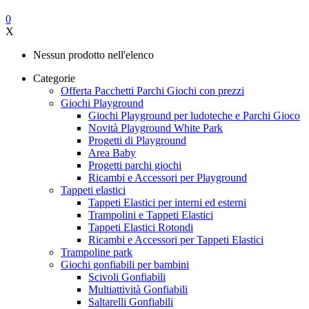
0
X
Nessun prodotto nell'elenco
Categorie
Offerta Pacchetti Parchi Giochi con prezzi
Giochi Playground
Giochi Playground per ludoteche e Parchi Gioco
Novità Playground White Park
Progetti di Playground
Area Baby
Progetti parchi giochi
Ricambi e Accessori per Playground
Tappeti elastici
Tappeti Elastici per interni ed esterni
Trampolini e Tappeti Elastici
Tappeti Elastici Rotondi
Ricambi e Accessori per Tappeti Elastici
Trampoline park
Giochi gonfiabili per bambini
Scivoli Gonfiabili
Multiattività Gonfiabili
Saltarelli Gonfiabili