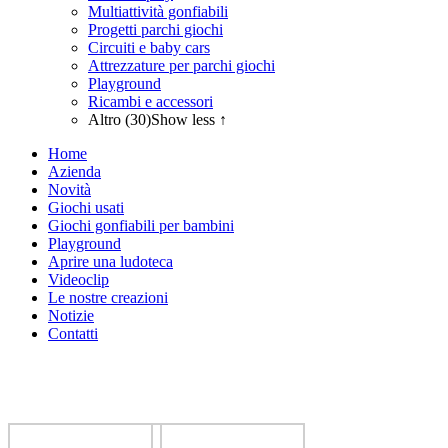
Multiattività gonfiabili
Progetti parchi giochi
Circuiti e baby cars
Attrezzature per parchi giochi
Playground
Ricambi e accessori
Altro (30)
Show less ↑
Home
Azienda
Novità
Giochi usati
Giochi gonfiabili per bambini
Playground
Aprire una ludoteca
Videoclip
Le nostre creazioni
Notizie
Contatti