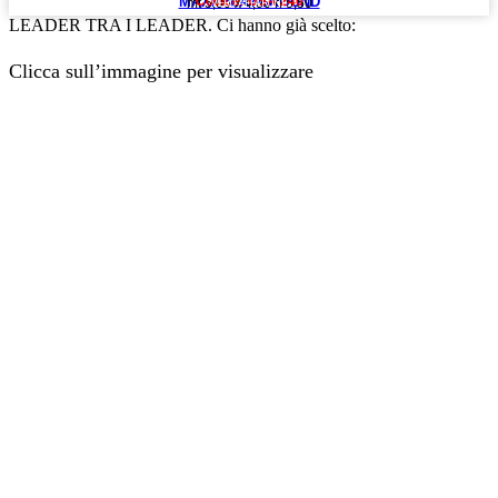
MAXI PLAYGROUND
Codice: USA 240
mt 5,00 x 4,00 h 5,50
VERO AFFARONE
LEADER TRA I LEADER. Ci hanno già scelto:
Clicca sull’immagine per visualizzare