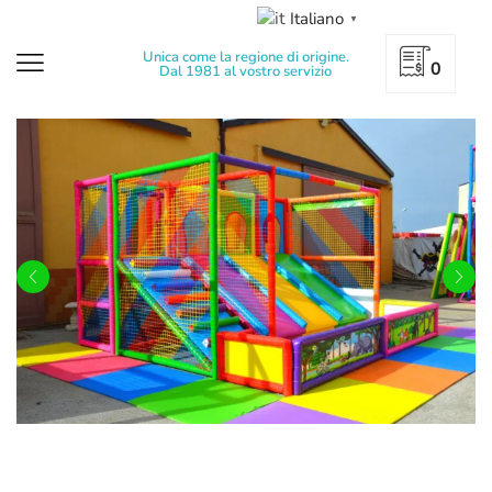
Italiano
▼
Unica come la regione di origine.
0
Dal 1981 al vostro servizio