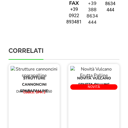
FAX
+39
8634
+39
388
444
0922
8634
893481
444
CORRELATI
STRUTTURE
NOVITÀ VULCANO
CANNONCINI
ERUTTA PALLINE
3,00 x 3,00 h 4,00
Codice: PLAY VULCANO
NOVITÀ
SPARAPALLINE
Dim: 8,00 x 4,00 h 2,50
Codice: SPA 2