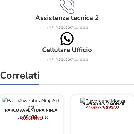
Assistenza tecnica 2
+39 388 8634 444
Cellulare Ufficio
+39 388 8634 444
Correlati
PLAYGROUND MONZA
MT 8,50 x 3,20 h 3,00
Codice: PLAY 405
PARCO AVVENTURA NINJA
SCHOOL
mt 6,30 x 3,20 h 3,10
Codice: PA 1