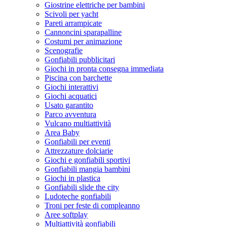
Giostrine elettriche per bambini
Scivoli per yacht
Pareti arrampicate
Cannoncini sparapalline
Costumi per animazione
Scenografie
Gonfiabili pubblicitari
Giochi in pronta consegna immediata
Piscina con barchette
Giochi interattivi
Giochi acquatici
Usato garantito
Parco avventura
Vulcano multiattività
Area Baby
Gonfiabili per eventi
Attrezzature dolciarie
Giochi e gonfiabili sportivi
Gonfiabili mangia bambini
Giochi in plastica
Gonfiabili slide the city
Ludoteche gonfiabili
Troni per feste di compleanno
Aree softplay
Multiattività gonfiabili