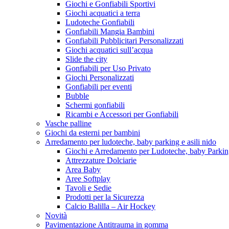
Giochi e Gonfiabili Sportivi
Giochi acquatici a terra
Ludoteche Gonfiabili
Gonfiabili Mangia Bambini
Gonfiabili Pubblicitari Personalizzati
Giochi acquatici sull’acqua
Slide the city
Gonfiabili per Uso Privato
Giochi Personalizzati
Gonfiabili per eventi
Bubble
Schermi gonfiabili
Ricambi e Accessori per Gonfiabili
Vasche palline
Giochi da esterni per bambini
Arredamento per ludoteche, baby parking e asili nido
Giochi e Arredamento per Ludoteche, baby Parkin
Attrezzature Dolciarie
Area Baby
Aree Softplay
Tavoli e Sedie
Prodotti per la Sicurezza
Calcio Balilla – Air Hockey
Novità
Pavimentazione Antitrauma in gomma