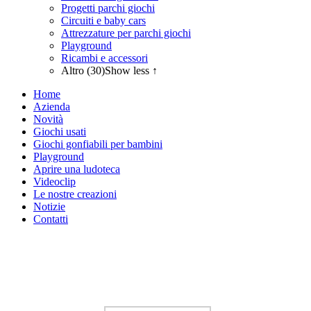
Progetti parchi giochi
Circuiti e baby cars
Attrezzature per parchi giochi
Playground
Ricambi e accessori
Altro (30)
Show less ↑
Home
Azienda
Novità
Giochi usati
Giochi gonfiabili per bambini
Playground
Aprire una ludoteca
Videoclip
Le nostre creazioni
Notizie
Contatti