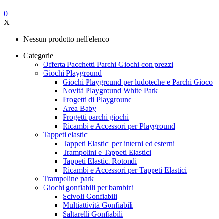
0
X
Nessun prodotto nell'elenco
Categorie
Offerta Pacchetti Parchi Giochi con prezzi
Giochi Playground
Giochi Playground per ludoteche e Parchi Gioco
Novità Playground White Park
Progetti di Playground
Area Baby
Progetti parchi giochi
Ricambi e Accessori per Playground
Tappeti elastici
Tappeti Elastici per interni ed esterni
Trampolini e Tappeti Elastici
Tappeti Elastici Rotondi
Ricambi e Accessori per Tappeti Elastici
Trampoline park
Giochi gonfiabili per bambini
Scivoli Gonfiabili
Multiattività Gonfiabili
Saltarelli Gonfiabili