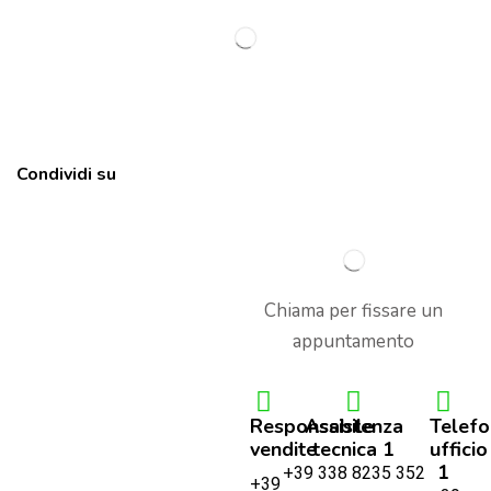
Condividi su
Chiama per fissare un
appuntamento
Responsabile
Assistenza
Telef
vendite
tecnica 1
ufficio
1
+39 338 8235 352
+39