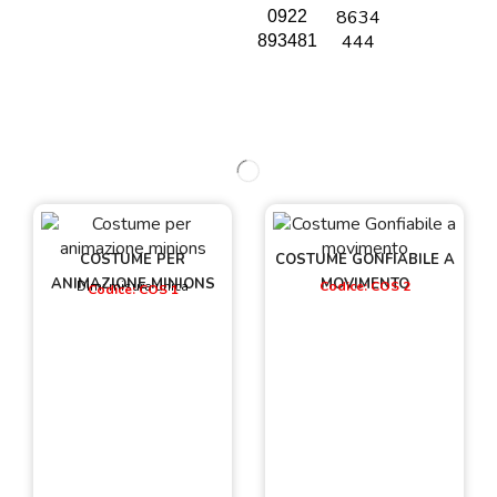
8634
0922
444
893481
COSTUME PER
COSTUME GONFIABILE A
ANIMAZIONE MINIONS
MOVIMENTO
Dim: misura unica
Codice: COS 2
Codice: COS 1