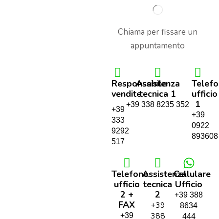
Chiama per fissare un
appuntamento
Responsabile
Assistenza
Telef
vendite
tecnica 1
ufficio
1
+39 338 8235 352
+39
+39
333
0922
9292
893608
517
Telefono
Assistenza
Cellulare
ufficio
tecnica
Ufficio
2 +
2
+39 388
FAX
+39
8634
388
+39
444