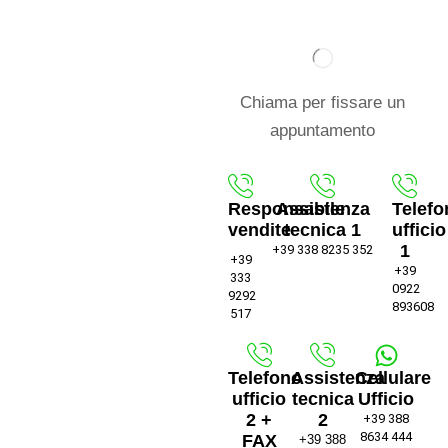
Chiama per fissare un
appuntamento
Responsabile
Assistenza
Telefo
vendite
tecnica 1
ufficio
1
+39 338 8235 352
+39
+39
333
0922
9292
893608
517
Telefono
Assistenza
Cellulare
ufficio
tecnica
Ufficio
2 +
2
+39 388
8634 444
FAX
+39 388