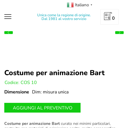
Italiano
▼
Unica come la regione di origine.
0
Dal 1981 al vostro servizio
Costume per animazione Bart
U:
Codice: COS 10
Dimensione
Dim: misura unica
AGGIUNGI AL PREVENTIVO
Costume per animazione Bart
curato nei minimi particolari,