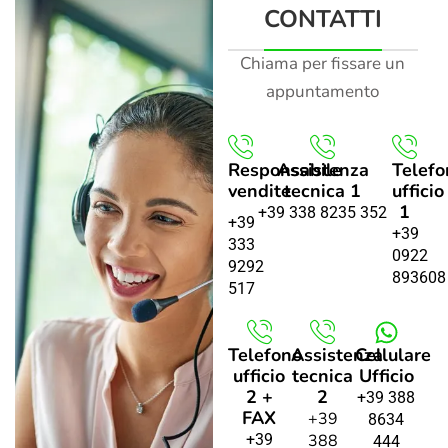
CONTATTI
Chiama per fissare un
appuntamento
Responsabile
Assistenza
Telefo
vendite
tecnica 1
ufficio
1
+39 338 8235 352
+39
+39
333
0922
9292
893608
517
Telefono
Assistenza
Cellulare
ufficio
tecnica
Ufficio
2 +
2
+39 388
FAX
+39
8634
+39
388
444