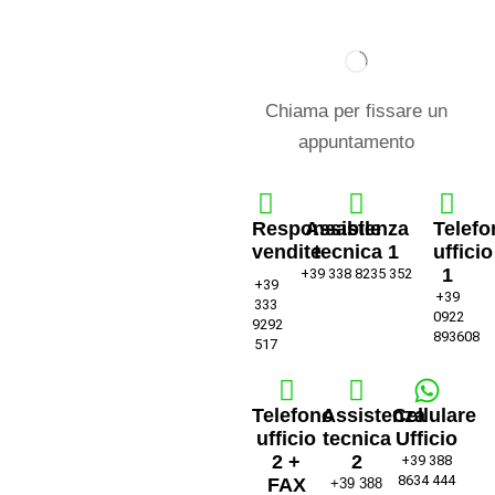
Chiama per fissare un
appuntamento
Responsabile
Assistenza
Telefo
vendite
tecnica 1
ufficio
1
+39 338 8235 352
+39
+39
333
0922
9292
893608
517
Telefono
Assistenza
Cellulare
ufficio
tecnica
Ufficio
2 +
2
+39 388
8634 444
FAX
+39 388