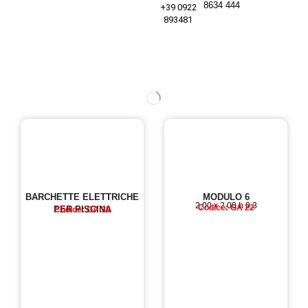
8634 444
+39 0922
893481
BARCHETTE ELETTRICHE
MODULO 6
2,00 x 2,00 h 0,3
Codice: GA 22
PER PISCINA
Codice: GA 39