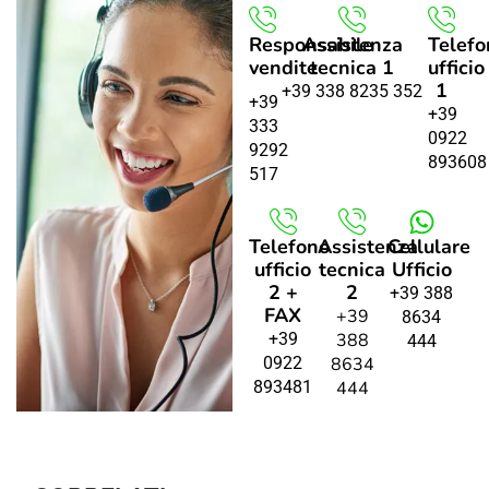
Responsabile
Assistenza
Telefo
vendite
tecnica 1
ufficio
1
+39 338 8235 352
+39
+39
333
0922
9292
893608
517
Telefono
Assistenza
Cellulare
ufficio
tecnica
Ufficio
2 +
2
+39 388
FAX
+39
8634
+39
388
444
0922
8634
893481
444