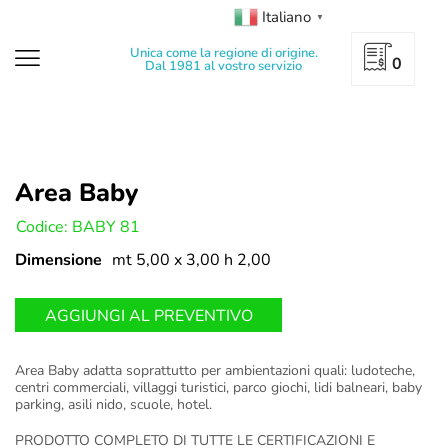
Italiano
▼
Unica come la regione di origine.
0
Dal 1981 al vostro servizio
Area Baby
U:
Codice: BABY 81
Dimensione
mt 5,00 x 3,00 h 2,00
AGGIUNGI AL PREVENTIVO
Area Baby adatta soprattutto per ambientazioni quali: ludoteche,
centri commerciali, villaggi turistici, parco giochi, lidi balneari, baby
parking, asili nido, scuole, hotel.
PRODOTTO COMPLETO DI TUTTE LE CERTIFICAZIONI E