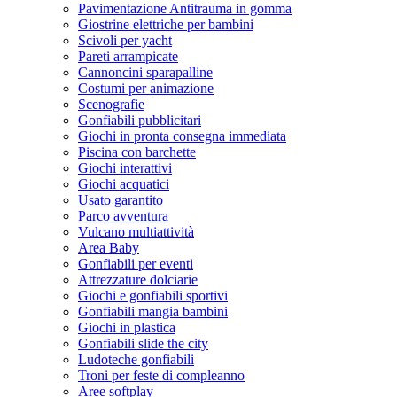
Pavimentazione Antitrauma in gomma
Giostrine elettriche per bambini
Scivoli per yacht
Pareti arrampicate
Cannoncini sparapalline
Costumi per animazione
Scenografie
Gonfiabili pubblicitari
Giochi in pronta consegna immediata
Piscina con barchette
Giochi interattivi
Giochi acquatici
Usato garantito
Parco avventura
Vulcano multiattività
Area Baby
Gonfiabili per eventi
Attrezzature dolciarie
Giochi e gonfiabili sportivi
Gonfiabili mangia bambini
Giochi in plastica
Gonfiabili slide the city
Ludoteche gonfiabili
Troni per feste di compleanno
Aree softplay