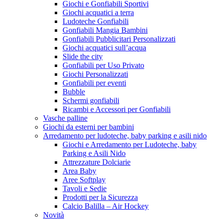
Giochi e Gonfiabili Sportivi
Giochi acquatici a terra
Ludoteche Gonfiabili
Gonfiabili Mangia Bambini
Gonfiabili Pubblicitari Personalizzati
Giochi acquatici sull’acqua
Slide the city
Gonfiabili per Uso Privato
Giochi Personalizzati
Gonfiabili per eventi
Bubble
Schermi gonfiabili
Ricambi e Accessori per Gonfiabili
Vasche palline
Giochi da esterni per bambini
Arredamento per ludoteche, baby parking e asili nido
Giochi e Arredamento per Ludoteche, baby
Parking e Asili Nido
Attrezzature Dolciarie
Area Baby
Aree Softplay
Tavoli e Sedie
Prodotti per la Sicurezza
Calcio Balilla – Air Hockey
Novità