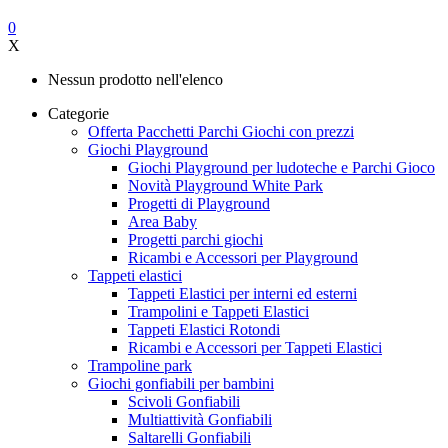
0
X
Nessun prodotto nell'elenco
Categorie
Offerta Pacchetti Parchi Giochi con prezzi
Giochi Playground
Giochi Playground per ludoteche e Parchi Gioco
Novità Playground White Park
Progetti di Playground
Area Baby
Progetti parchi giochi
Ricambi e Accessori per Playground
Tappeti elastici
Tappeti Elastici per interni ed esterni
Trampolini e Tappeti Elastici
Tappeti Elastici Rotondi
Ricambi e Accessori per Tappeti Elastici
Trampoline park
Giochi gonfiabili per bambini
Scivoli Gonfiabili
Multiattività Gonfiabili
Saltarelli Gonfiabili