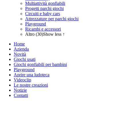
Multiattività gonfiabili
Progetti parchi giochi
Circuiti e baby cars
Attrezzature per parchi giochi
Playground
Ricambi e accessori
Altro (30)
Show less ↑
Home
Azienda
Novità
Giochi usati
Giochi gonfiabili per bambini
Playground
Aprire una ludoteca
Videoclip
Le nostre creazioni
Notizie
Contatti