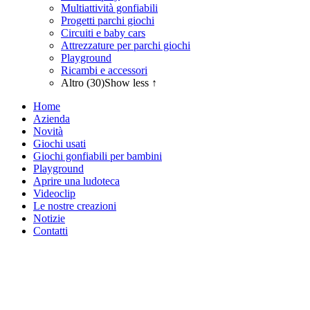
Multiattività gonfiabili
Progetti parchi giochi
Circuiti e baby cars
Attrezzature per parchi giochi
Playground
Ricambi e accessori
Altro (30)
Show less ↑
Home
Azienda
Novità
Giochi usati
Giochi gonfiabili per bambini
Playground
Aprire una ludoteca
Videoclip
Le nostre creazioni
Notizie
Contatti