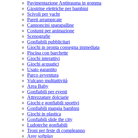
Pavimentazione Antitrauma in gomma
Giostrine elettriche per bambini
Scivoli per yacht
Pareti arrampicate
Cannoncini sparapalline
Costumi per animazione
Scenografie
Gonfiabili pubblicitari
Giochi in pronta consegna immediata
Piscina con barchette
Giochi interattivi
Giochi acquatici
Usato garantito
Parco avventura
Vulcano multiattività
Area Baby
Gonfiabili per eventi
Attrezzature dolciarie
Giochi e gonfiabili sportivi
Gonfiabili mangia bambini
Giochi in plastica
Gonfiabili slide the city
Ludoteche gonfiabili
Troni per feste di compleanno
Aree softplay