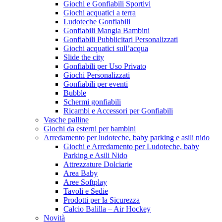
Giochi e Gonfiabili Sportivi
Giochi acquatici a terra
Ludoteche Gonfiabili
Gonfiabili Mangia Bambini
Gonfiabili Pubblicitari Personalizzati
Giochi acquatici sull’acqua
Slide the city
Gonfiabili per Uso Privato
Giochi Personalizzati
Gonfiabili per eventi
Bubble
Schermi gonfiabili
Ricambi e Accessori per Gonfiabili
Vasche palline
Giochi da esterni per bambini
Arredamento per ludoteche, baby parking e asili nido
Giochi e Arredamento per Ludoteche, baby
Parking e Asili Nido
Attrezzature Dolciarie
Area Baby
Aree Softplay
Tavoli e Sedie
Prodotti per la Sicurezza
Calcio Balilla – Air Hockey
Novità