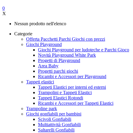
0
X
Nessun prodotto nell'elenco
Categorie
Offerta Pacchetti Parchi Giochi con prezzi
Giochi Playground
Giochi Playground per ludoteche e Parchi Gioco
Novità Playground White Park
Progetti di Playground
Area Baby
Progetti parchi giochi
Ricambi e Accessori per Playground
Tappeti elastici
Tappeti Elastici per interni ed esterni
Trampolini e Tappeti Elastici
Tappeti Elastici Rotondi
Ricambi e Accessori per Tappeti Elastici
Trampoline park
Giochi gonfiabili per bambini
Scivoli Gonfiabili
Multiattività Gonfiabili
Saltarelli Gonfiabili