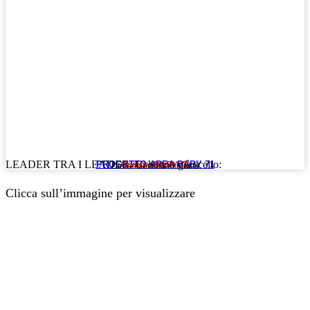
LEADER TRA I LEADER. Ci hanno già scelto:
PROGETTO AREA BABY 71
Codice: BABY 71
Dimensioni su richiesta
Clicca sull’immagine per visualizzare