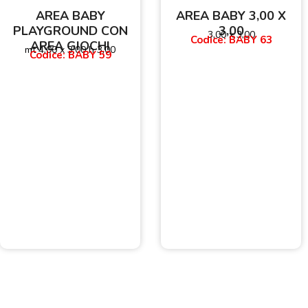
AREA BABY
AREA BABY 3,00 X
PLAYGROUND CON
3,00
3,00 x 3,00
Codice: BABY 63
AREA GIOCHI
mt 4,00 x 3,00 h 3,00
Codice: BABY 59