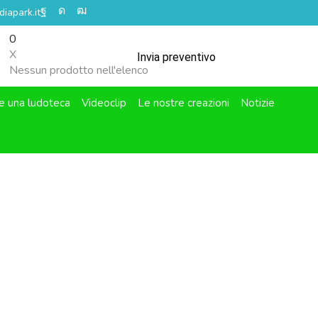
iapark.it
0
X
Invia preventivo
Nessun prodotto nell'elenco
e una ludoteca
Videoclip
Le nostre creazioni
Notizie