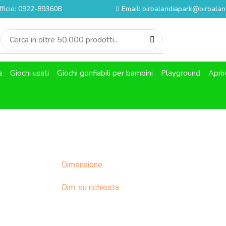
fficio: 0922-893608
Email: birbalandiapark@birbaland
à
Giochi usati
Giochi gonfiabili per bambini
Playground
Aprir
Dimensione
Dim: su richiesta