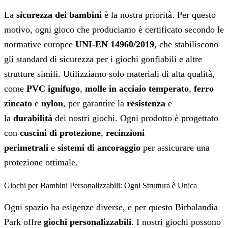
La
sicurezza dei bambini
è la nostra priorità. Per questo
motivo, ogni gioco che produciamo è certificato secondo le
normative europee
UNI-EN 14960/2019
, che stabiliscono
gli standard di sicurezza per i giochi gonfiabili e altre
strutture simili. Utilizziamo solo materiali di alta qualità,
come
PVC ignifugo
,
molle in acciaio temperato
,
ferro
zincato
e
nylon
, per garantire la
resistenza
e
la
durabilità
dei nostri giochi. Ogni prodotto è progettato
con
cuscini di protezione
,
recinzioni
perimetrali
e
sistemi di ancoraggio
per assicurare una
protezione ottimale.
Giochi per Bambini Personalizzabili: Ogni Struttura è Unica
Ogni spazio ha esigenze diverse, e per questo Birbalandia
Park offre
giochi personalizzabili
. I nostri giochi possono