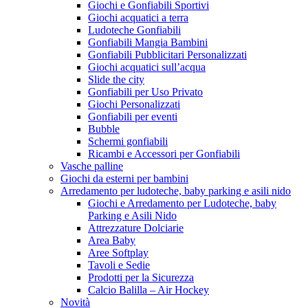
Giochi e Gonfiabili Sportivi
Giochi acquatici a terra
Ludoteche Gonfiabili
Gonfiabili Mangia Bambini
Gonfiabili Pubblicitari Personalizzati
Giochi acquatici sull’acqua
Slide the city
Gonfiabili per Uso Privato
Giochi Personalizzati
Gonfiabili per eventi
Bubble
Schermi gonfiabili
Ricambi e Accessori per Gonfiabili
Vasche palline
Giochi da esterni per bambini
Arredamento per ludoteche, baby parking e asili nido
Giochi e Arredamento per Ludoteche, baby
Parking e Asili Nido
Attrezzature Dolciarie
Area Baby
Aree Softplay
Tavoli e Sedie
Prodotti per la Sicurezza
Calcio Balilla – Air Hockey
Novità