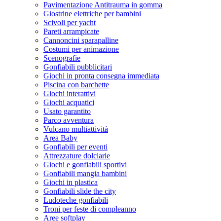
Pavimentazione Antitrauma in gomma
Giostrine elettriche per bambini
Scivoli per yacht
Pareti arrampicate
Cannoncini sparapalline
Costumi per animazione
Scenografie
Gonfiabili pubblicitari
Giochi in pronta consegna immediata
Piscina con barchette
Giochi interattivi
Giochi acquatici
Usato garantito
Parco avventura
Vulcano multiattività
Area Baby
Gonfiabili per eventi
Attrezzature dolciarie
Giochi e gonfiabili sportivi
Gonfiabili mangia bambini
Giochi in plastica
Gonfiabili slide the city
Ludoteche gonfiabili
Troni per feste di compleanno
Aree softplay