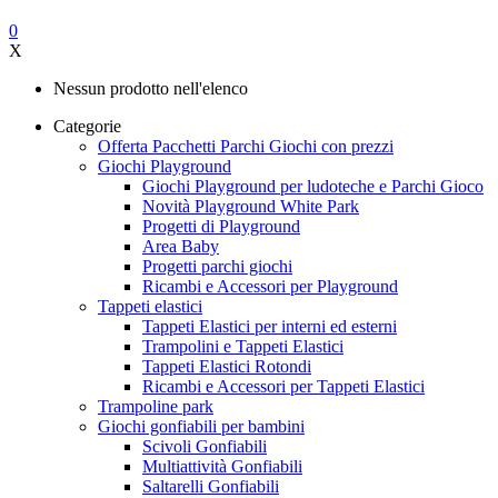
0
X
Nessun prodotto nell'elenco
Categorie
Offerta Pacchetti Parchi Giochi con prezzi
Giochi Playground
Giochi Playground per ludoteche e Parchi Gioco
Novità Playground White Park
Progetti di Playground
Area Baby
Progetti parchi giochi
Ricambi e Accessori per Playground
Tappeti elastici
Tappeti Elastici per interni ed esterni
Trampolini e Tappeti Elastici
Tappeti Elastici Rotondi
Ricambi e Accessori per Tappeti Elastici
Trampoline park
Giochi gonfiabili per bambini
Scivoli Gonfiabili
Multiattività Gonfiabili
Saltarelli Gonfiabili