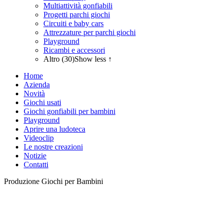
Multiattività gonfiabili
Progetti parchi giochi
Circuiti e baby cars
Attrezzature per parchi giochi
Playground
Ricambi e accessori
Altro (30)
Show less ↑
Home
Azienda
Novità
Giochi usati
Giochi gonfiabili per bambini
Playground
Aprire una ludoteca
Videoclip
Le nostre creazioni
Notizie
Contatti
Produzione Giochi per Bambini