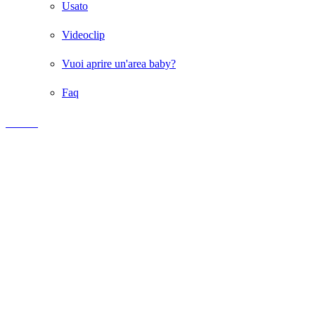
Usato
Videoclip
Vuoi aprire un'area baby?
Faq
LINK
Giochi Gonfiabili per Bambini
Giochi gonfiabili
Gonfiabili
Scivoli gonfiabili
Scivoli gonfiabili per bambini
Scivolo gonfiabile usato
Playground
Giochi gonfiabili usati