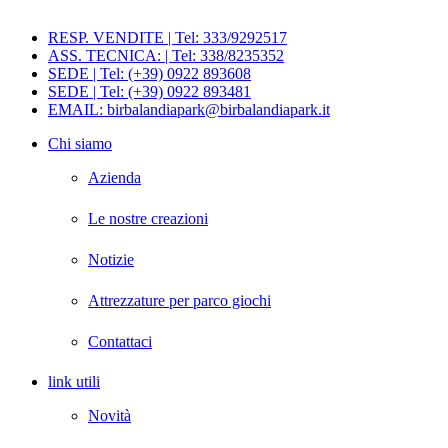
RESP. VENDITE | Tel: 333/9292517
ASS. TECNICA: | Tel: 338/8235352
SEDE | Tel: (+39) 0922 893608
SEDE | Tel: (+39) 0922 893481
EMAIL: birbalandiapark@birbalandiapark.it
Chi siamo
Azienda
Le nostre creazioni
Notizie
Attrezzature per parco giochi
Contattaci
link utili
Novità