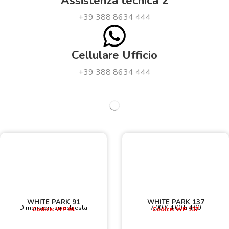
Assistenza tecnica 2
+39 388 8634 444
Cellulare Ufficio
+39 388 8634 444
WHITE PARK 91
WHITE PARK 137
Dimensioni su richiesta
7,00 X 4,00 h 4,00
Codice: WP 91
Codice: WP 137