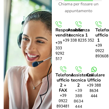
Chiama per fissare un
appuntamento
Responsabile
Assistenza
Telefo
vendite
tecnica 1
ufficio
1
+39 338 8235 352
+39
+39
333
0922
9292
893608
517
Telefono
Assistenza
Cellulare
ufficio
tecnica
Ufficio
2 +
2
+39 388
FAX
+39
8634
+39
388
444
0922
8634
893481
444