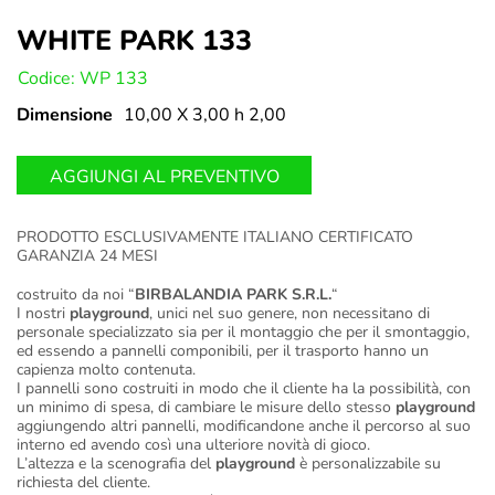
WHITE PARK 133
U:
Codice: WP 133
Dimensione
10,00 X 3,00 h 2,00
AGGIUNGI AL PREVENTIVO
PRODOTTO ESCLUSIVAMENTE ITALIANO CERTIFICATO
GARANZIA 24 MESI
costruito da noi “
BIRBALANDIA PARK S.R.L.
“
I nostri
playground
, unici nel suo genere, non necessitano di
personale specializzato sia per il montaggio che per il smontaggio,
ed essendo a pannelli componibili, per il trasporto hanno un
capienza molto contenuta.
I pannelli sono costruiti in modo che il cliente ha la possibilità, con
un minimo di spesa, di cambiare le misure dello stesso
playground
aggiungendo altri pannelli, modificandone anche il percorso al suo
interno ed avendo così una ulteriore novità di gioco.
L’altezza e la scenografia del
playground
è personalizzabile su
richiesta del cliente.