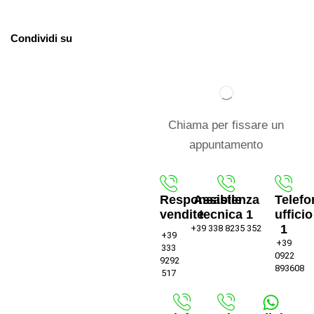
Condividi su
Chiama per fissare un
appuntamento
Responsabile
Assistenza
Telefo
vendite
tecnica 1
ufficio
1
+39 338 8235 352
+39
+39
333
0922
9292
893608
517