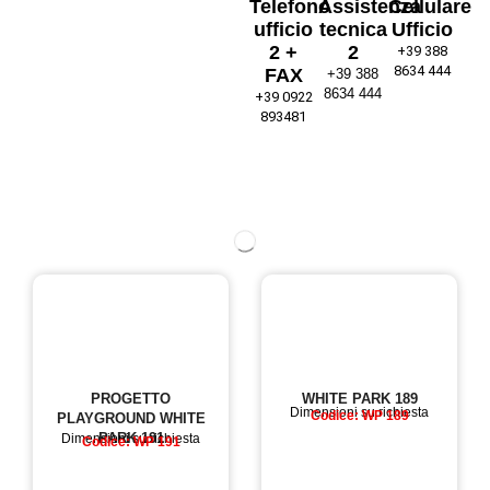
Telefono
Assistenza
Cellulare
ufficio
tecnica
Ufficio
2 +
2
+39 388
8634 444
FAX
+39 388
8634 444
+39 0922
893481
PROGETTO
WHITE PARK 189
Dimensioni su richiesta
Codice: WP 189
PLAYGROUND WHITE
PARK 191
Dimensioni su richiesta
Codice: WP 191