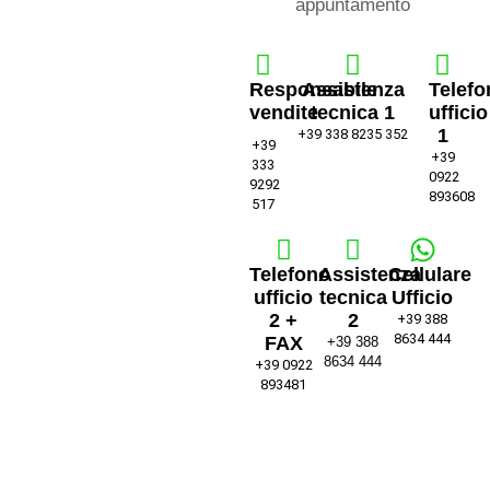
appuntamento
Responsabile
Assistenza
Telefo
vendite
tecnica 1
ufficio
1
+39 338 8235 352
+39
+39
333
0922
9292
893608
517
Telefono
Assistenza
Cellulare
ufficio
tecnica
Ufficio
2 +
2
+39 388
8634 444
FAX
+39 388
8634 444
+39 0922
893481