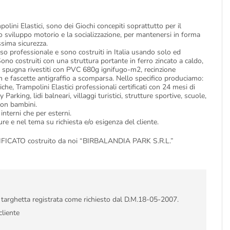
olini Elastici, sono dei Giochi concepiti soprattutto per il
lo sviluppo motorio e la socializzazione, per mantenersi in forma
sima sicurezza.
so professionale e sono costruiti in Italia usando solo ed
Sono costruiti con una struttura portante in ferro zincato a caldo,
in spugna rivestiti con PVC 680g ignifugo-m2, recinzione
n e fascette antigraffio a scomparsa. Nello specifico produciamo:
iche, Trampolini Elastici professionali certificati con 24 mesi di
Parking, lidi balneari, villaggi turistici, strutture sportive, scuole,
con bambini.
 interni che per esterni.
e e nel tema su richiesta e/o esigenza del cliente.
ATO costruito da noi “BIRBALANDIA PARK S.R.L.”
i targhetta registrata come richiesto dal D.M.18-05-2007.
cliente