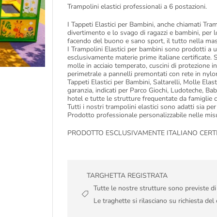
Trampolini elastici professionali a 6 postazioni.
I Tappeti Elastici per Bambini, anche chiamati Tramp
divertimento e lo svago di ragazzi e bambini, per 
facendo del buono e sano sport, il tutto nella mas
I Trampolini Elastici per bambini sono prodotti a u
esclusivamente materie prime italiane certificate. 
molle in acciaio temperato, cuscini di protezione 
perimetrale a pannelli premontati con rete in nylo
Tappeti Elastici per Bambini, Saltarelli, Molle Elast
garanzia, indicati per Parco Giochi, Ludoteche, Baby 
hotel e tutte le strutture frequentate da famiglie 
Tutti i nostri trampolini elastici sono adatti sia per
Prodotto professionale personalizzabile nelle misur
PRODOTTO ESCLUSIVAMENTE ITALIANO CERTIFIC
TARGHETTA REGISTRATA
Tutte le nostre strutture sono previste d
Le traghette si rilasciano su richiesta del 