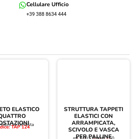
Cellulare Ufficio
+39 388 8634 444
ETO ELASTICO
STRUTTURA TAPPETI
QUATTRO
ELASTICI CON
OSTAZIONI
ARRAMPICATA,
sioni su richiesta
dice: TAP 124
SCIVOLO E VASCA
PER PALLINE
mt 7,00 x 6,00 h 2,50