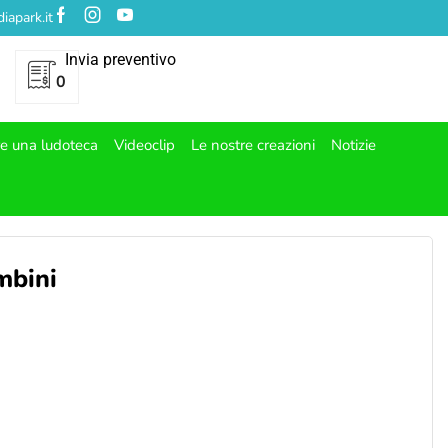
iapark.it
Invia preventivo
0
re una ludoteca
Videoclip
Le nostre creazioni
Notizie
mbini