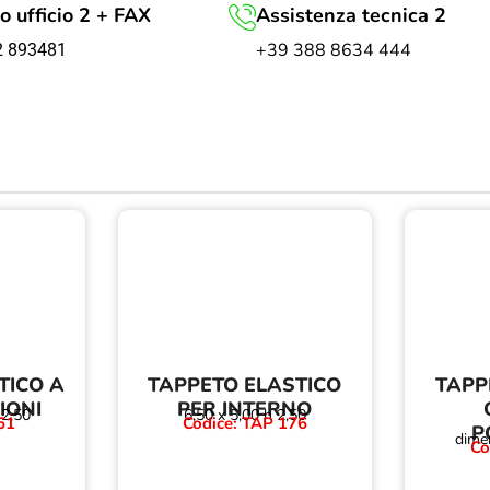
o ufficio 2 + FAX
Assistenza tecnica 2
+39 388 8634 444
2 893481
TICO A
TAPPETO ELASTICO
TAPP
IONI
PER INTERNO
 2,50
6,50 x 5,00 h 2,50
61
Codice: TAP 176
P
dimen
Co