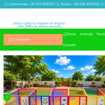
Commerciale: +39 333 9292517
Tecnico: +39 338-8235352
Unica come la regione di origine.
Dal 1981 al vostro servizio
Home
Azienda
Novi
Categorie
Contatti