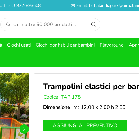
Ufficio: 0922-893608
Email: birbalandiapark@birbaland
tà
Giochi usati
Giochi gonfiabili per bambini
Playground
Apri
Trampolini elastici per ba
SKU:
Codice: TAP 178
Dimensione
mt 12,00 x 2,00 h 2,50
AGGIUNGI AL PREVENTIVO