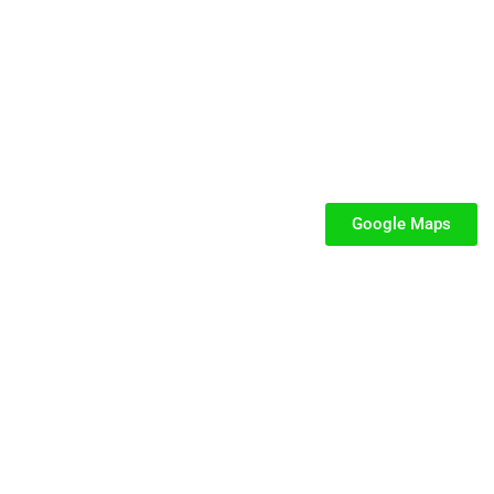
SEGUICI
iabili per Bambini
iabili
Google Maps
iabili
fiabili per bambini
fiabile usato
iabili usati
stici
stici per bambini