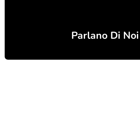
Parlano Di Noi
Birbalandia Park – Fabbrica italiana di giochi gonfiabili e gonfiabili 