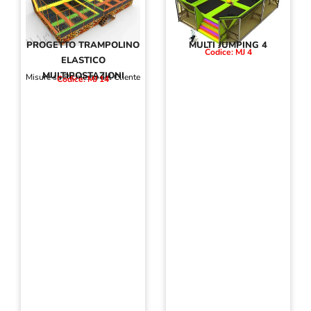
PROGETTO TRAMPOLINO
MULTI JUMPING 4
Codice: MJ 4
ELASTICO
MULTIPOSTAZIONI
Misure su Richiesta del Cliente
Codice: MJ 14