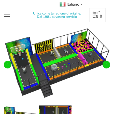
Italiano
▼
Unica come la regione di origine.
0
Dal 1981 al vostro servizio