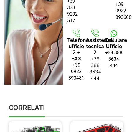
+39
+39
333
0922
9292
893608
517
Telefono
Assistenza
Cellulare
ufficio
tecnica
Ufficio
2 +
2
+39 388
FAX
+39
8634
+39
388
444
0922
8634
893481
444
CORRELATI