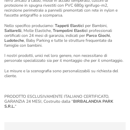
ferro zincato a caldo, molle in acciaio temperato, cuscini di
protezione in spugna rivestiti con PVC 680g ignifugo-m2,
recinzione perimetrale a pannelli premontati con rete in nylon e
fascette antigraffio a scomparsa.
Nello specifico produciamo:
Tappeti Elastici
per Bambini,
Saltarelli
, Molle Elastiche,
Trampolini Elastici
professionali
certificati con 24 mesi di garanzia, indicati per
Parco Giochi
,
Ludoteche
, Baby Parking e tutte le strutture frequentate da
famiglie con bambini.
I nostri prodotti, unici nel loro genere, non necessitano di
personale specializzato sia per il montaggio che per il smontaggio.
Le misure e la scenografia sono personalizzabili su richiesta del
cliente.
PRODOTTO ESCLUSIVAMENTE ITALIANO CERTIFICATO,
GARANZIA 24 MESI, Costruito dalla “
BIRBALANDIA PARK
S.R.L.
“