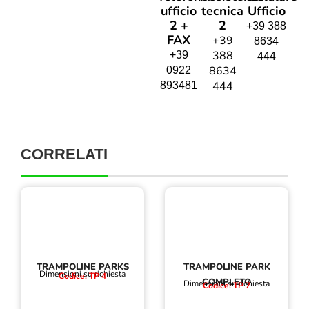
ufficio
tecnica
Ufficio
2 +
2
+39 388
FAX
+39
8634
388
+39
444
8634
0922
444
893481
CORRELATI
TRAMPOLINE PARKS
TRAMPOLINE PARK
Dimensioni su richiesta
Codice: TP 4
COMPLETO
Dimensioni su richiesta
Codice: TP 7