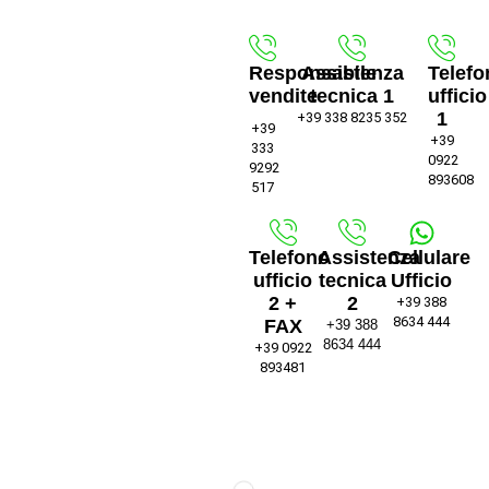
Responsabile
Assistenza
Telefo
vendite
tecnica 1
ufficio
1
+39 338 8235 352
+39
+39
333
0922
9292
893608
517
Telefono
Assistenza
Cellulare
ufficio
tecnica
Ufficio
2 +
2
+39 388
8634 444
FAX
+39 388
8634 444
+39 0922
893481