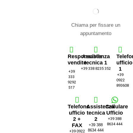
Chiama per fissare un
appuntamento
Responsabile
Assistenza
Telefo
vendite
tecnica 1
ufficio
1
+39 338 8235 352
+39
+39
333
0922
9292
893608
517
Telefono
Assistenza
Cellulare
ufficio
tecnica
Ufficio
2 +
2
+39 388
8634 444
FAX
+39 388
8634 444
+39 0922