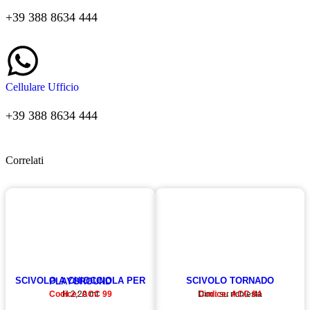
+39 388 8634 444
Cellulare Ufficio
+39 388 8634 444
Correlati
SCIVOLO TORNADO
SCIVOLO A CHIOCCIOLA PER PLAYGROUND
Codice: ACC 99
H 2,20 mt
Dim : su richiesta
Codice: ACC 84