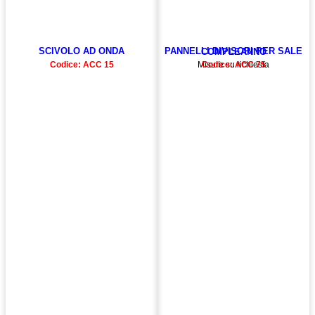
SCIVOLO AD ONDA
PANNELLI DIVISORI PER SALE COMPLEANNO
Codice: ACC 15
Misure su richiesta
Codice: ACC 75