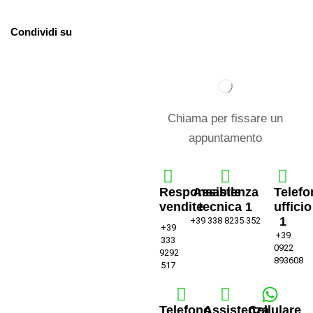
Condividi su
Chiama per fissare un
appuntamento
Responsabile
Assistenza
Telefo
vendite
tecnica 1
ufficio
1
+39 338 8235 352
+39
+39
333
0922
9292
893608
517
Telefono
Assistenza
Cellulare