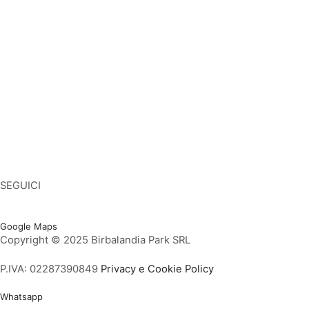
Giochi gonfiabili
Gonfiabili
Scivoli gonfiabili
Scivoli gonfiabili per bambini
Scivolo gonfiabile usato
Playground
Giochi gonfiabili usati
Tappeti elastici
Tappeti elastici per bambini
SEGUICI
Facebook
Twitter
Instagram
Youtube
Vimeo
Google Maps
Copyright © 2025 Birbalandia Park SRL
P.IVA: 02287390849
Privacy e Cookie Policy
Whatsapp