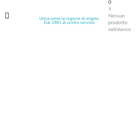
0
X
Nessun
Unica come la regione di origine.
prodotto
Dal 1981 al vostro servizio
nell'elenco