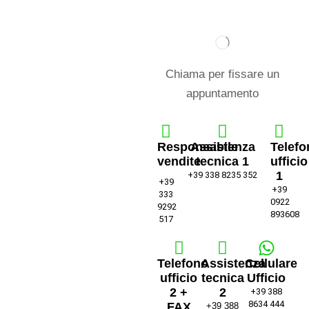
Chiama per fissare un
appuntamento
Responsabile
Assistenza
Telefo
vendite
tecnica 1
ufficio
1
+39 338 8235 352
+39
+39
333
0922
9292
893608
517
Telefono
Assistenza
Cellulare
ufficio
tecnica
Ufficio
2 +
2
+39 388
8634 444
FAX
+39 388