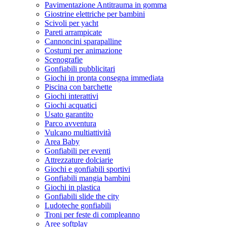
Pavimentazione Antitrauma in gomma
Giostrine elettriche per bambini
Scivoli per yacht
Pareti arrampicate
Cannoncini sparapalline
Costumi per animazione
Scenografie
Gonfiabili pubblicitari
Giochi in pronta consegna immediata
Piscina con barchette
Giochi interattivi
Giochi acquatici
Usato garantito
Parco avventura
Vulcano multiattività
Area Baby
Gonfiabili per eventi
Attrezzature dolciarie
Giochi e gonfiabili sportivi
Gonfiabili mangia bambini
Giochi in plastica
Gonfiabili slide the city
Ludoteche gonfiabili
Troni per feste di compleanno
Aree softplay