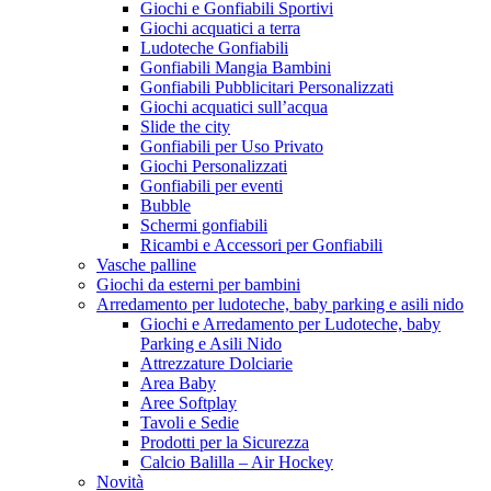
Giochi e Gonfiabili Sportivi
Giochi acquatici a terra
Ludoteche Gonfiabili
Gonfiabili Mangia Bambini
Gonfiabili Pubblicitari Personalizzati
Giochi acquatici sull’acqua
Slide the city
Gonfiabili per Uso Privato
Giochi Personalizzati
Gonfiabili per eventi
Bubble
Schermi gonfiabili
Ricambi e Accessori per Gonfiabili
Vasche palline
Giochi da esterni per bambini
Arredamento per ludoteche, baby parking e asili nido
Giochi e Arredamento per Ludoteche, baby
Parking e Asili Nido
Attrezzature Dolciarie
Area Baby
Aree Softplay
Tavoli e Sedie
Prodotti per la Sicurezza
Calcio Balilla – Air Hockey
Novità