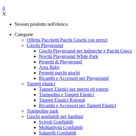
0
X
Nessun prodotto nell'elenco
Categorie
Offerta Pacchetti Parchi Giochi con prezzi
Giochi Playground
Giochi Playground per ludoteche e Parchi Gioco
Novità Playground White Park
Progetti di Playground
Area Baby
Progetti parchi giochi
Ricambi e Accessori per Playground
Tappeti elastici
Tappeti Elastici per interni ed esterni
Trampolini e Tappeti Elastici
Tappeti Elastici Rotondi
Ricambi e Accessori per Tappeti Elastici
Trampoline park
Giochi gonfiabili per bambini
Scivoli Gonfiabili
Multiattività Gonfiabili
Saltarelli Gonfiabili