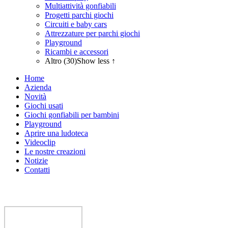
Multiattività gonfiabili
Progetti parchi giochi
Circuiti e baby cars
Attrezzature per parchi giochi
Playground
Ricambi e accessori
Altro (30)
Show less ↑
Home
Azienda
Novità
Giochi usati
Giochi gonfiabili per bambini
Playground
Aprire una ludoteca
Videoclip
Le nostre creazioni
Notizie
Contatti