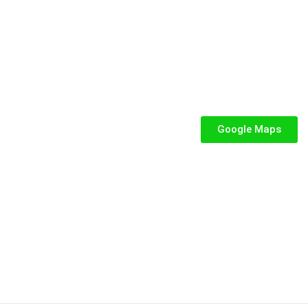
SEGUICI
iabili per Bambini
abili
Google Maps
iabili
iabili per bambini
fiabile usato
abili usati
stici
stici per bambini