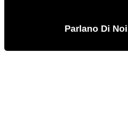
Parlano Di Noi
Birbalandia Park – Fabbrica italiana di giochi gonfiabili e gonfiabili pro