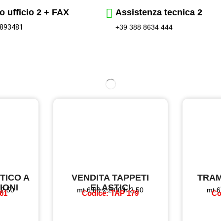
o ufficio 2 + FAX
Assistenza tecnica 2
 893481
+39 388 8634 444
TICO A
VENDITA TAPPETI
TRAM
IONI
ELASTICI
 2,50
mt 6,00 x 2,00 h 2,50
mt 6
61
Codice: TAP 179
Co