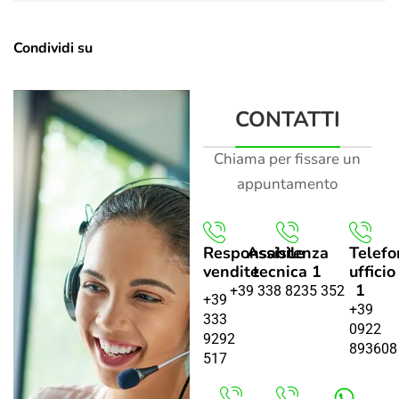
Condividi su
CONTATTI
Chiama per fissare un
appuntamento
Responsabile
Assistenza
Telefo
vendite
tecnica 1
ufficio
1
+39 338 8235 352
+39
+39
333
0922
9292
893608
517