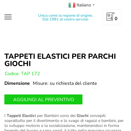
Italiano
▼
Unica come la regione di origine.
0
Dal 1981 al vostro servizio
TAPPETI ELASTICI PER PARCHI
GIOCHI
U:
Codice: TAP 172
Dimensione
Misure: su richiesta del cliente
AGGIUNGI AL PREVENTIVO
I
Tappeti Elastici
per Bambini sono dei
Giochi
concepiti
soprattutto per il divertimento e lo svago di ragazzi e bambini, per
lo sviluppo motorio e la socializzazione, mantenendosi in forma
facendo del buono e sano sport, il tutto nella massima sicurezza.