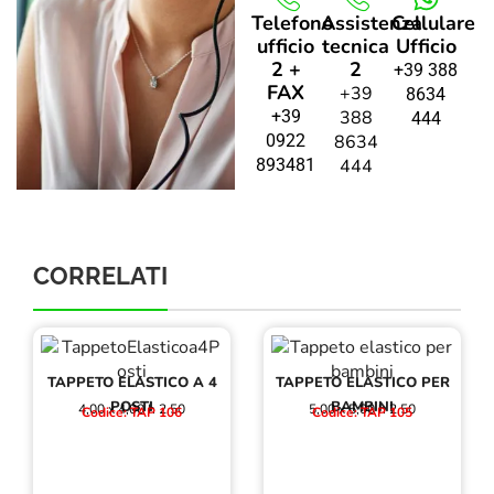
Telefono
Assistenza
Cellulare
ufficio
tecnica
Ufficio
2 +
2
+39 388
FAX
+39
8634
+39
388
444
0922
8634
893481
444
CORRELATI
TAPPETO ELASTICO A 4
TAPPETO ELASTICO PER
POSTI
BAMBINI
4,00 x 4,00 h 2,50
5,00 x 5,00 h 2,50
Codice: TAP 106
Codice: TAP 105