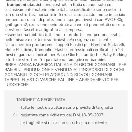
I trampolini elastici
sono costruiti in Italia usando solo ed
esclusivamente materie prime italiane certificate e sono costruiti
con una struttura portante in ferro zincato a caldo, molle in acciaio
temperato, cuscini di protezione in spugna rivestiti con PVC 680g
ignifugo-m2, recinzione perimetrale a pannelli premontati con rete
in nylon e fascette antigraffio a scomparsa.
Essendo una fabbrica tutti i nostri prodotti sono personalizzabili,
nelle misure e nei temi su richiesta e/o esigenza del cliente.
Nello specifico produciamo: Tappeti Elastici per Bambini, Saltarelli,
Molle Elastiche, Trampolini Elastici professionali certificati con 24
mesi di garanzia, indicati per Parco Giochi, Ludoteche, Baby Parking
e tutte le strutture frequentate da famiglie con bambini.
BIRBALANDIA FABBRICA ITALIANA DI GIOCHI GONFIABILI PER
BAMBINI, PRODUZIONE E VENDITA ALL’INGROSSO DI GIOCHI
GONFIABILI, GIOCHI PLAYGROUND, SCIVOLI GONFIABILI,
TAPPETI ELASTICI,VASCHE PALLINE E ARREDAMENTO PER
LUDOTECHE
TARGHETTA REGISTRATA
Tutte le nostre strutture sono previste di targhetta
registrata come richiesto dal D.M.18-05-2007.
Le traghette si rilasciano su richiesta del cliente