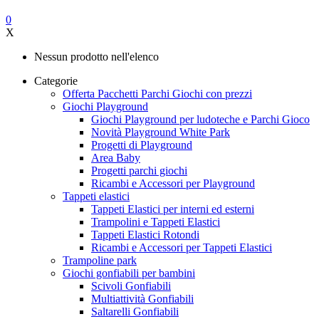
0
X
Nessun prodotto nell'elenco
Categorie
Offerta Pacchetti Parchi Giochi con prezzi
Giochi Playground
Giochi Playground per ludoteche e Parchi Gioco
Novità Playground White Park
Progetti di Playground
Area Baby
Progetti parchi giochi
Ricambi e Accessori per Playground
Tappeti elastici
Tappeti Elastici per interni ed esterni
Trampolini e Tappeti Elastici
Tappeti Elastici Rotondi
Ricambi e Accessori per Tappeti Elastici
Trampoline park
Giochi gonfiabili per bambini
Scivoli Gonfiabili
Multiattività Gonfiabili
Saltarelli Gonfiabili