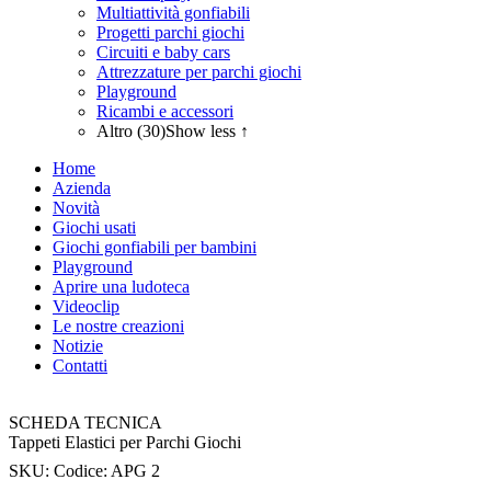
Multiattività gonfiabili
Progetti parchi giochi
Circuiti e baby cars
Attrezzature per parchi giochi
Playground
Ricambi e accessori
Altro (30)
Show less ↑
Home
Azienda
Novità
Giochi usati
Giochi gonfiabili per bambini
Playground
Aprire una ludoteca
Videoclip
Le nostre creazioni
Notizie
Contatti
SCHEDA TECNICA
Tappeti Elastici per Parchi Giochi
SKU:
Codice: APG 2