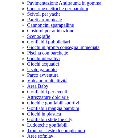
Pavimentazione Antitrauma in gomma
Giostrine elettriche per bambini
Scivoli per yacht
Pareti arrampicate
Cannoncini sparapalline
Costumi per animazione
Scenografie
Gonfiabili pubblicitari
Giochi in pronta consegna immediata
Piscina con barchette
Giochi interattivi
Giochi acquatici
Usato garantito
Parco avventura
Vulcano multiattività
Area Baby
Gonfiabili per eventi
Attrezzature dolciarie
Giochi e gonfiabili sportivi
Gonfiabili mangia bambini
Giochi in plastica
Gonfiabili slide the city
Ludoteche gonfiabili
Troni per feste di compleanno
Aree softplay