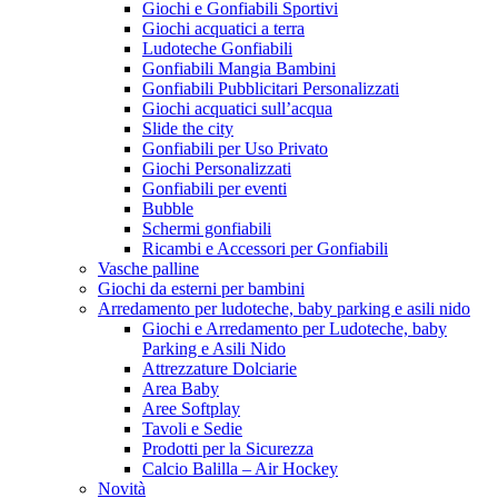
Giochi e Gonfiabili Sportivi
Giochi acquatici a terra
Ludoteche Gonfiabili
Gonfiabili Mangia Bambini
Gonfiabili Pubblicitari Personalizzati
Giochi acquatici sull’acqua
Slide the city
Gonfiabili per Uso Privato
Giochi Personalizzati
Gonfiabili per eventi
Bubble
Schermi gonfiabili
Ricambi e Accessori per Gonfiabili
Vasche palline
Giochi da esterni per bambini
Arredamento per ludoteche, baby parking e asili nido
Giochi e Arredamento per Ludoteche, baby
Parking e Asili Nido
Attrezzature Dolciarie
Area Baby
Aree Softplay
Tavoli e Sedie
Prodotti per la Sicurezza
Calcio Balilla – Air Hockey
Novità