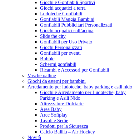
Giochi e Gonfiabili Sportivi
Giochi acquatici a terra
Ludoteche Gonfiabili
Gonfiabili Mangia Bambini
Gonfiabili Pubblicitari Personalizzati
Giochi acquatici sull’acqua
Slide the city
Gonfiabili per Uso Privato
Giochi Personalizzati
Gonfiabili per eventi
Bubble
Schermi gonfiabili
Ricambi e Accessori per Gonfiabili
Vasche palline
Giochi da esterni per bambini
Arredamento per ludoteche, baby parking e asili nido
Giochi e Arredamento per Ludoteche, baby
Parking e Asili Nido
Attrezzature Dolciarie
Area Baby
Aree Softplay
Tavoli e Sedie
Prodotti per la Sicurezza
Calcio Balilla – Air Hockey
Novità