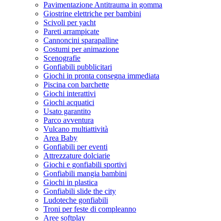
Pavimentazione Antitrauma in gomma
Giostrine elettriche per bambini
Scivoli per yacht
Pareti arrampicate
Cannoncini sparapalline
Costumi per animazione
Scenografie
Gonfiabili pubblicitari
Giochi in pronta consegna immediata
Piscina con barchette
Giochi interattivi
Giochi acquatici
Usato garantito
Parco avventura
Vulcano multiattività
Area Baby
Gonfiabili per eventi
Attrezzature dolciarie
Giochi e gonfiabili sportivi
Gonfiabili mangia bambini
Giochi in plastica
Gonfiabili slide the city
Ludoteche gonfiabili
Troni per feste di compleanno
Aree softplay