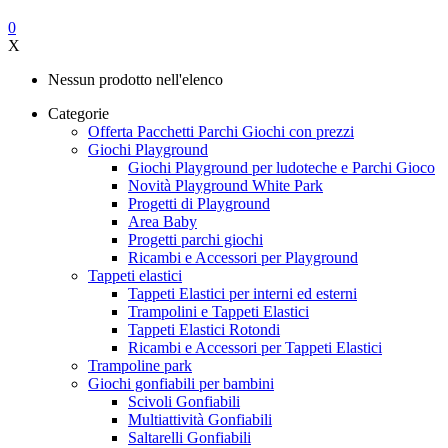
0
X
Nessun prodotto nell'elenco
Categorie
Offerta Pacchetti Parchi Giochi con prezzi
Giochi Playground
Giochi Playground per ludoteche e Parchi Gioco
Novità Playground White Park
Progetti di Playground
Area Baby
Progetti parchi giochi
Ricambi e Accessori per Playground
Tappeti elastici
Tappeti Elastici per interni ed esterni
Trampolini e Tappeti Elastici
Tappeti Elastici Rotondi
Ricambi e Accessori per Tappeti Elastici
Trampoline park
Giochi gonfiabili per bambini
Scivoli Gonfiabili
Multiattività Gonfiabili
Saltarelli Gonfiabili