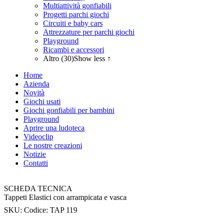
Multiattività gonfiabili
Progetti parchi giochi
Circuiti e baby cars
Attrezzature per parchi giochi
Playground
Ricambi e accessori
Altro (30)
Show less ↑
Home
Azienda
Novità
Giochi usati
Giochi gonfiabili per bambini
Playground
Aprire una ludoteca
Videoclip
Le nostre creazioni
Notizie
Contatti
SCHEDA TECNICA
Tappeti Elastici con arrampicata e vasca
SKU:
Codice: TAP 119