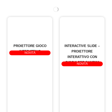
PROIETTORE GIOCO
INTERACTIVE SLIDE –
INTERATTIVO
PROIETTORE
Codice: INT 9
NOVITÀ
INTERATTIVO CON
GIOCHI PER BAMBINI
Codice: INT 11
NOVITÀ