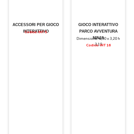
ACCESSORI PER GIOCO
GIOCO INTERATTIVO
INTERATTIVO
PARCO AVVENTURA
Codice: INT 5
NINJA
Dimensione: 6,30 x 3,20 h
3,10
Codice: INT 16