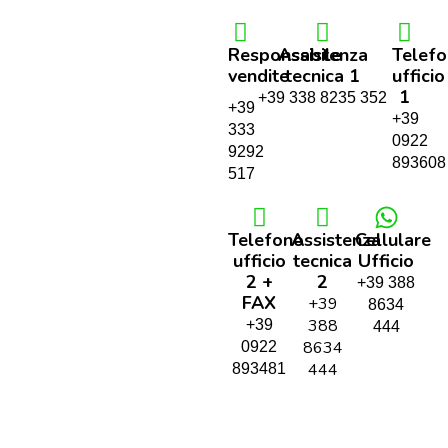
Responsabile
Assistenza
Telef
vendite
tecnica 1
ufficio
1
+39 338 8235 352
+39
+39
333
0922
9292
893608
517
Telefono
Assistenza
Cellulare
ufficio
tecnica
Ufficio
2 +
2
+39 388
FAX
+39
8634
388
+39
444
8634
0922
444
893481