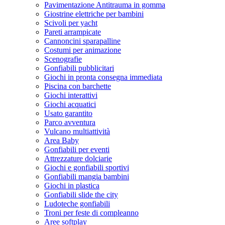
Pavimentazione Antitrauma in gomma
Giostrine elettriche per bambini
Scivoli per yacht
Pareti arrampicate
Cannoncini sparapalline
Costumi per animazione
Scenografie
Gonfiabili pubblicitari
Giochi in pronta consegna immediata
Piscina con barchette
Giochi interattivi
Giochi acquatici
Usato garantito
Parco avventura
Vulcano multiattività
Area Baby
Gonfiabili per eventi
Attrezzature dolciarie
Giochi e gonfiabili sportivi
Gonfiabili mangia bambini
Giochi in plastica
Gonfiabili slide the city
Ludoteche gonfiabili
Troni per feste di compleanno
Aree softplay