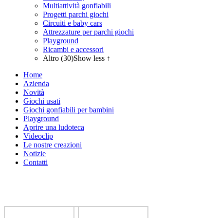
Multiattività gonfiabili
Progetti parchi giochi
Circuiti e baby cars
Attrezzature per parchi giochi
Playground
Ricambi e accessori
Altro (30)
Show less ↑
Home
Azienda
Novità
Giochi usati
Giochi gonfiabili per bambini
Playground
Aprire una ludoteca
Videoclip
Le nostre creazioni
Notizie
Contatti