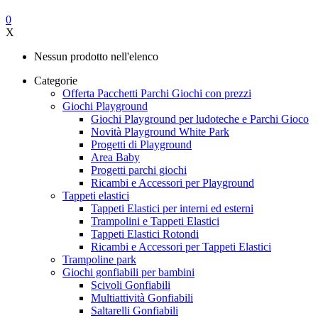
0
X
Nessun prodotto nell'elenco
Categorie
Offerta Pacchetti Parchi Giochi con prezzi
Giochi Playground
Giochi Playground per ludoteche e Parchi Gioco
Novità Playground White Park
Progetti di Playground
Area Baby
Progetti parchi giochi
Ricambi e Accessori per Playground
Tappeti elastici
Tappeti Elastici per interni ed esterni
Trampolini e Tappeti Elastici
Tappeti Elastici Rotondi
Ricambi e Accessori per Tappeti Elastici
Trampoline park
Giochi gonfiabili per bambini
Scivoli Gonfiabili
Multiattività Gonfiabili
Saltarelli Gonfiabili