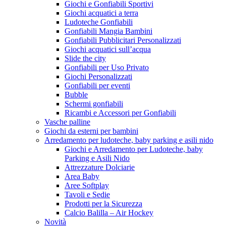
Giochi e Gonfiabili Sportivi
Giochi acquatici a terra
Ludoteche Gonfiabili
Gonfiabili Mangia Bambini
Gonfiabili Pubblicitari Personalizzati
Giochi acquatici sull’acqua
Slide the city
Gonfiabili per Uso Privato
Giochi Personalizzati
Gonfiabili per eventi
Bubble
Schermi gonfiabili
Ricambi e Accessori per Gonfiabili
Vasche palline
Giochi da esterni per bambini
Arredamento per ludoteche, baby parking e asili nido
Giochi e Arredamento per Ludoteche, baby
Parking e Asili Nido
Attrezzature Dolciarie
Area Baby
Aree Softplay
Tavoli e Sedie
Prodotti per la Sicurezza
Calcio Balilla – Air Hockey
Novità