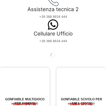
Assistenza tecnica 2
+39 388 8634 444
Cellulare Ufficio
+39 388 8634 444
GONFIABILE MULTIGIOCO
GONFIABILE SCIVOLO PER
PER BAMBINI
AREA GIOCHI
mt 4,50 x 4,00 h 3,00
mt 4,00 x 4,00 h 2,50
Codice: GPC 780
Codice: GPC 762