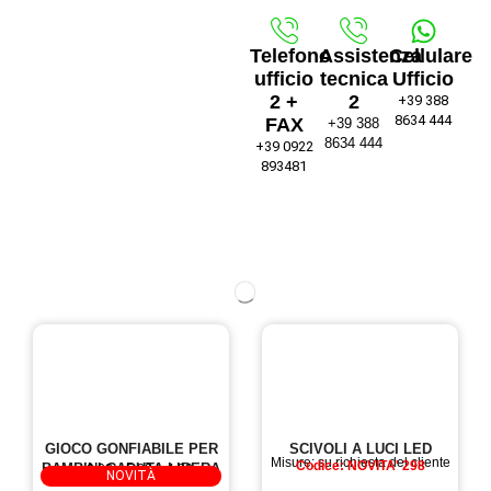
Telefono
Assistenza
Cellulare
ufficio
tecnica
Ufficio
2 +
2
+39 388
8634 444
FAX
+39 388
8634 444
+39 0922
893481
GIOCO GONFIABILE PER
SCIVOLI A LUCI LED
Misure: su richiesta del cliente
Codice: NOVITA' 298
BAMBINI CADUTA LIBERA
mt 6,00 x 5,00 h 4,00
Codice : NOVITA' 245
NOVITÀ