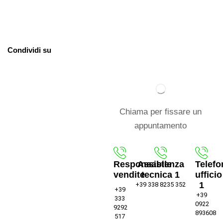
Condividi su
Chiama per fissare un
appuntamento
Responsabile
Assistenza
Telefo
vendite
tecnica 1
ufficio
1
+39 338 8235 352
+39
+39
333
0922
9292
893608
517