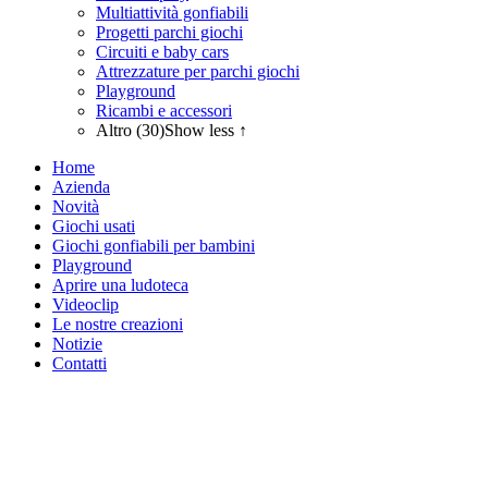
Multiattività gonfiabili
Progetti parchi giochi
Circuiti e baby cars
Attrezzature per parchi giochi
Playground
Ricambi e accessori
Altro (30)
Show less ↑
Home
Azienda
Novità
Giochi usati
Giochi gonfiabili per bambini
Playground
Aprire una ludoteca
Videoclip
Le nostre creazioni
Notizie
Contatti