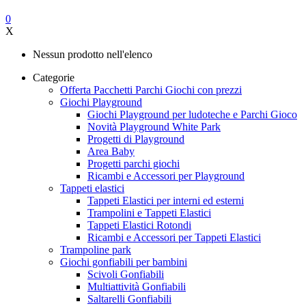
0
X
Nessun prodotto nell'elenco
Categorie
Offerta Pacchetti Parchi Giochi con prezzi
Giochi Playground
Giochi Playground per ludoteche e Parchi Gioco
Novità Playground White Park
Progetti di Playground
Area Baby
Progetti parchi giochi
Ricambi e Accessori per Playground
Tappeti elastici
Tappeti Elastici per interni ed esterni
Trampolini e Tappeti Elastici
Tappeti Elastici Rotondi
Ricambi e Accessori per Tappeti Elastici
Trampoline park
Giochi gonfiabili per bambini
Scivoli Gonfiabili
Multiattività Gonfiabili
Saltarelli Gonfiabili