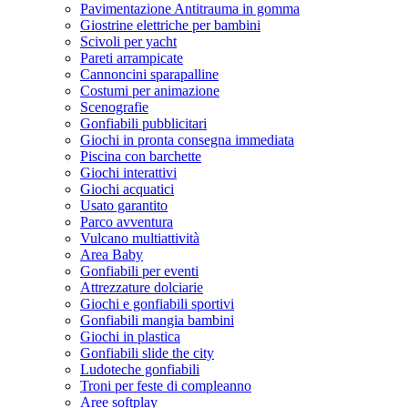
Pavimentazione Antitrauma in gomma
Giostrine elettriche per bambini
Scivoli per yacht
Pareti arrampicate
Cannoncini sparapalline
Costumi per animazione
Scenografie
Gonfiabili pubblicitari
Giochi in pronta consegna immediata
Piscina con barchette
Giochi interattivi
Giochi acquatici
Usato garantito
Parco avventura
Vulcano multiattività
Area Baby
Gonfiabili per eventi
Attrezzature dolciarie
Giochi e gonfiabili sportivi
Gonfiabili mangia bambini
Giochi in plastica
Gonfiabili slide the city
Ludoteche gonfiabili
Troni per feste di compleanno
Aree softplay