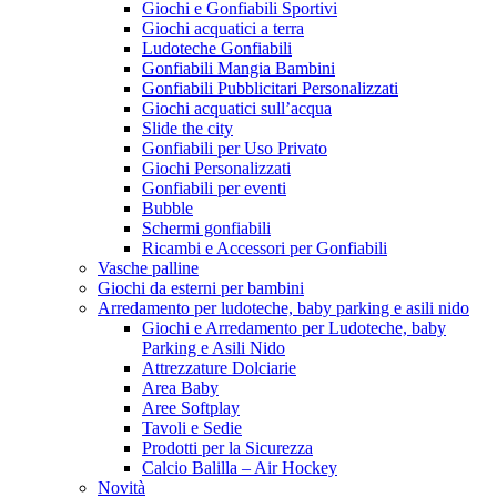
Giochi e Gonfiabili Sportivi
Giochi acquatici a terra
Ludoteche Gonfiabili
Gonfiabili Mangia Bambini
Gonfiabili Pubblicitari Personalizzati
Giochi acquatici sull’acqua
Slide the city
Gonfiabili per Uso Privato
Giochi Personalizzati
Gonfiabili per eventi
Bubble
Schermi gonfiabili
Ricambi e Accessori per Gonfiabili
Vasche palline
Giochi da esterni per bambini
Arredamento per ludoteche, baby parking e asili nido
Giochi e Arredamento per Ludoteche, baby
Parking e Asili Nido
Attrezzature Dolciarie
Area Baby
Aree Softplay
Tavoli e Sedie
Prodotti per la Sicurezza
Calcio Balilla – Air Hockey
Novità