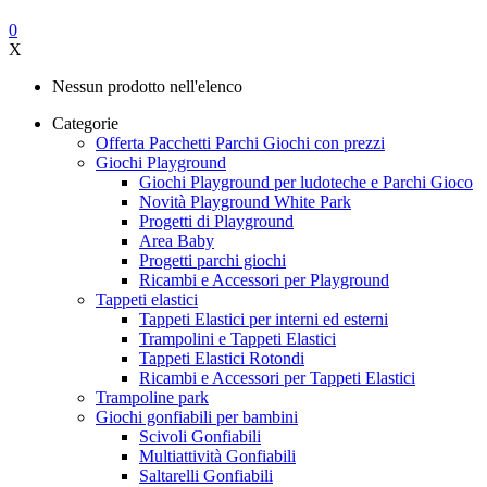
0
X
Nessun prodotto nell'elenco
Categorie
Offerta Pacchetti Parchi Giochi con prezzi
Giochi Playground
Giochi Playground per ludoteche e Parchi Gioco
Novità Playground White Park
Progetti di Playground
Area Baby
Progetti parchi giochi
Ricambi e Accessori per Playground
Tappeti elastici
Tappeti Elastici per interni ed esterni
Trampolini e Tappeti Elastici
Tappeti Elastici Rotondi
Ricambi e Accessori per Tappeti Elastici
Trampoline park
Giochi gonfiabili per bambini
Scivoli Gonfiabili
Multiattività Gonfiabili
Saltarelli Gonfiabili