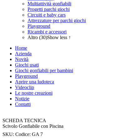
Multiattività gonfiabili
Progetti parchi giochi
Circuiti e baby cars
Attrezzature per parchi giochi
Playground
Ricambi e accessori
Altro (30)
Show less ↑
Home
Azienda
Novità
Giochi usati
Giochi gonfiabili per bambini
Playground
Aprire una ludoteca
Videoclip
Le nostre creazioni
Notizie
Contatti
SCHEDA TECNICA
Scivolo Gonfiabile con Piscina
SKU:
Codice: GA 7