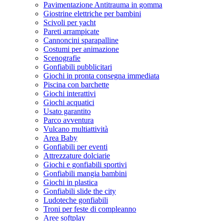
Pavimentazione Antitrauma in gomma
Giostrine elettriche per bambini
Scivoli per yacht
Pareti arrampicate
Cannoncini sparapalline
Costumi per animazione
Scenografie
Gonfiabili pubblicitari
Giochi in pronta consegna immediata
Piscina con barchette
Giochi interattivi
Giochi acquatici
Usato garantito
Parco avventura
Vulcano multiattività
Area Baby
Gonfiabili per eventi
Attrezzature dolciarie
Giochi e gonfiabili sportivi
Gonfiabili mangia bambini
Giochi in plastica
Gonfiabili slide the city
Ludoteche gonfiabili
Troni per feste di compleanno
Aree softplay