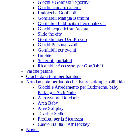
Giochi e Gonfiabili Sportivi
Giochi acquatici a terra
Ludoteche Gonfiabili
Gonfiabili Mangia Bambini
Gonfiabili Pubblicitari Personalizzati
Giochi acquatici sull’acqua
Slide the city
Gonfiabili per Uso Privato
Giochi Personalizzati
Gonfiabili per eventi
Bubble
Schermi gonfiabili
Ricambi e Accessori per Gonfiabili
Vasche palline
Giochi da esterni per bambini
Arredamento per ludoteche, baby parking e asili nido
Giochi e Arredamento per Ludoteche, baby
Parking e Asili Nido
Attrezzature Dolciarie
Area Baby
Aree Softplay
Tavoli e Sedie
Prodotti per la Sicurezza
Calcio Balilla – Air Hockey
Novità